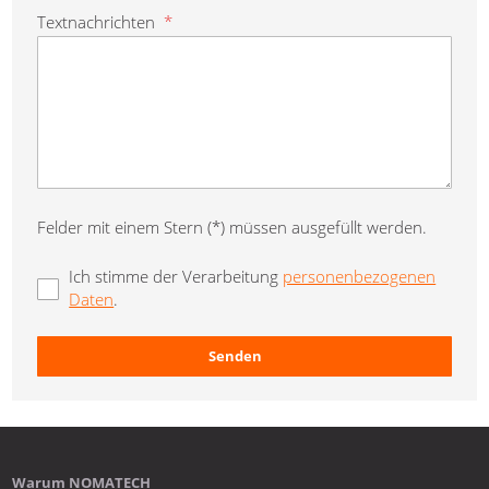
Textnachrichten
*
Felder mit einem Stern (*) müssen ausgefüllt werden.
Ich stimme der Verarbeitung
personenbezogenen
Daten
.
Senden
Fehler
beim
Senden
des
Warum NOMATECH