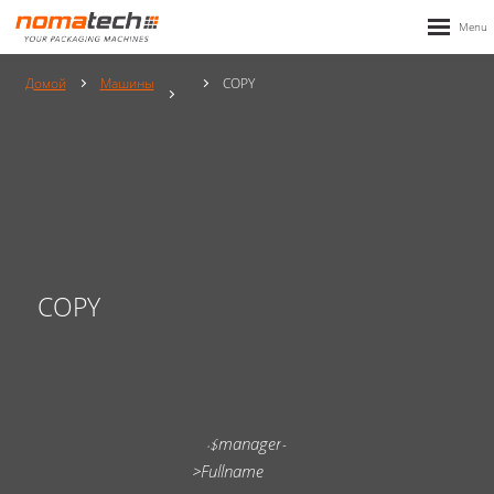
Домой
Mашины
COPY
COPY