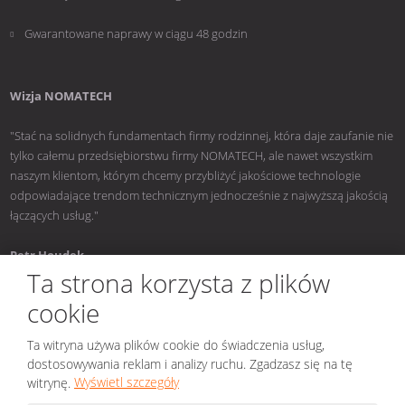
Gwarantowane naprawy w ciągu 48 godzin
Wizja NOMATECH
"Stać na solidnych fundamentach firmy rodzinnej, która daje zaufanie nie
tylko całemu przedsiębiorstwu firmy NOMATECH, ale nawet wszystkim
naszym klientom, którym chcemy przybliżyć jakościowe technologie
odpowiadające trendom technicznym jednocześnie z najwyższą jakością
łączących usług."
Petr Houdek
Ta strona korzysta z plików
cookie
Ta witryna używa plików cookie do świadczenia usług,
© 2026, NOMATECH s.r.o.
dostosowywania reklam i analizy ruchu. Zgadzasz się na tę
Mapa strony
|
Bezpieczeństwo i prywatność
|
Nastavení cookies
witrynę.
Wyświetl szczegóły
Stworzony przez