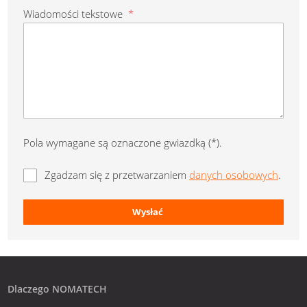
Wiadomości tekstowe
*
Pola wymagane są oznaczone gwiazdką (*).
Zgadzam się z przetwarzaniem
danych osobowych
.
Wysłać
Formularz
nie może
zostać
wysłany
Dlaczego NOMATECH