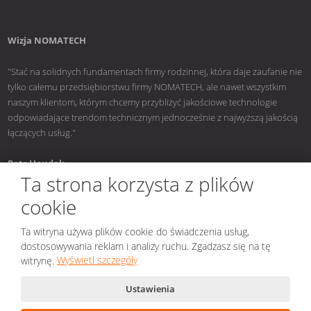
Wizja NOMATECH
"Stać na solidnych fundamentach firmy rodzinnej, która daje zaufanie nie
tylko całemu przedsiębiorstwu firmy NOMATECH, ale nawet wszystkim
naszym klientom, którym chcemy przybliżyć jakościowe technologie
odpowiadające trendom technicznym jednocześnie z najwyższą jakością
łączących usług."
Petr Houdek
Ta strona korzysta z plików
cookie
Ta witryna używa plików cookie do świadczenia usług,
© 2026, NOMATECH s.r.o.
dostosowywania reklam i analizy ruchu. Zgadzasz się na tę
Mapa strony
|
Bezpieczeństwo i prywatność
|
Nastavení cookies
witrynę.
Wyświetl szczegóły
Stworzony przez
Ustawienia
Ta strona jest chroniona przez Google ReCAPTCHA, podlega