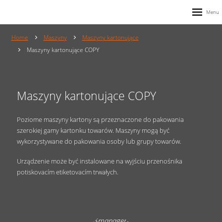
Home
Maszyny
Maszyny kartonujące
Maszyny kartonujące COPY
Maszyny kartonujące COPY
Poziome maszyny kartony są przeznaczone do pakowania
szerokiej gamy kartonku towarów. Maszyny mogą być
wykorzystywane do pakowania osoby lub grupy towarów.
Urządzenie może być instalowane na wyjściu przenośnika
potiskovacím etiketovacím trwałych.