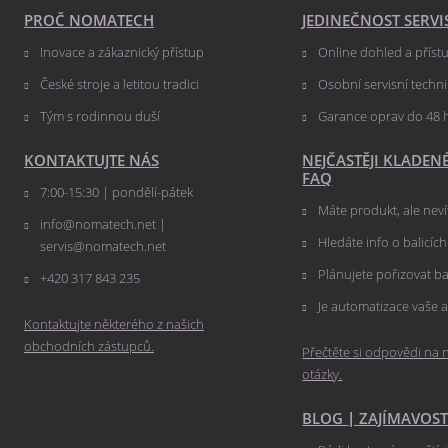
PROČ NOMATECH
JEDINEČNOST SERVI
Inovace a zákaznický přístup
Online dohled a přís
České stroje a letitou tradici
Osobní servisní techn
Tým s rodinnou duší
Garance oprav do 48 
KONTAKTUJTE NÁS
NEJČASTĚJI KLADEN
FAQ
7:00-15:30 | pondělí-pátek
Máte produkt, ale nevít
info@nomatech.net |
Hledáte info o balicíc
servis@nomatech.net
Plánujete pořizovat ba
+420 317 843 235
Je automatizace vaše a
Kontaktujte některého z našich
obchodních zástupců.
Přečtěte si odpovědi na n
otázky.
BLOG
|
ZAJÍMAVOST