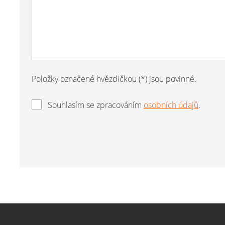
Položky označené hvězdičkou (*) jsou povinné.
Souhlasím se zpracováním
osobních údajů
.
Formulář
se
nepodařilo
odeslat.