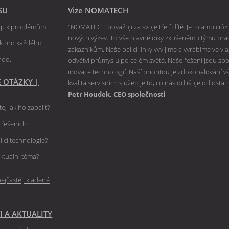
SU
Vize NOMATECH
tup k problémům
"NOMATECH považuji za svoje třetí dítě. Je to ambiciózní
nových výzev. To vše hlavně díky zkušenému týmu praco
ik pro každého
zákazníkům. Naše balicí linky vyvíjíme a vyrábíme ve v
hod.
odvětví průmyslu po celém světě. Naše řešení jsou spole
inovace technologií. Naší prioritou je zdokonalování 
É OTÁZKY
|
kvalita servisních služeb je to, co nás odlišuje od ostat
Petr Houdek, CEO společnosti
e, jak ho zabalit?
h řešeních?
lící technologie?
ktuální téma?
ejčastěji kladené
I A AKTUALITY