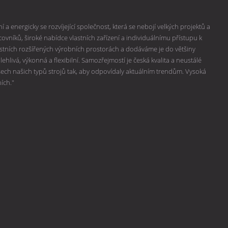
 a energicky se rozvíjející společnost, která se nebojí velkých projektů a
vníků, široké nabídce vlastních zařízení a individuálnímu přístupu k
lastních rozšířených výrobních prostorách a dodáváme je do většiny
hlivá, výkonná a flexibilní. Samozřejmostí je česká kvalita a neustálé
všech našich typů strojů tak, aby odpovídaly aktuálním trendům. Vysoká
ních."