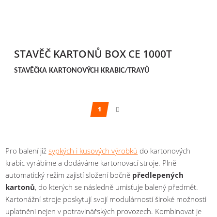
STAVĚČ KARTONŮ BOX CE 1000T
STAVĚČKA KARTONOVÝCH KRABIC/TRAYŮ
2
1
Pro balení již
sypkých i kusových výrobků
do kartonových
krabic vyrábíme a dodáváme kartonovací stroje. Plně
automatický režim zajistí složení bočně
předlepených
kartonů
, do kterých se následně umisťuje balený předmět.
Kartonážní stroje poskytují svojí modulárností široké možnosti
uplatnění nejen v potravinářských provozech. Kombinovat je