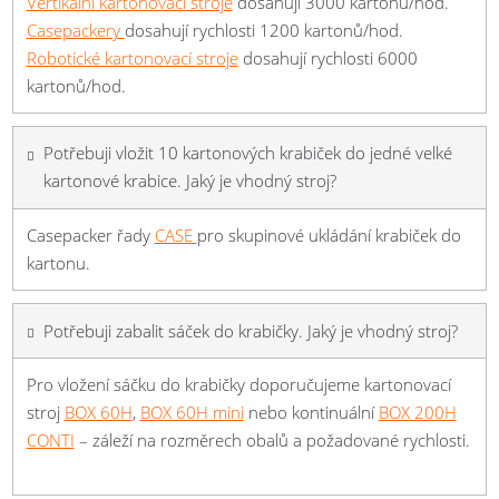
Vertikální kartonovací stroje
dosahují 3000 kartonů/hod.
Casepackery
dosahují rychlosti 1200 kartonů/hod.
Robotické kartonovací stroje
dosahují rychlosti 6000
kartonů/hod.
Potřebuji vložit 10 kartonových krabiček do jedné velké
kartonové krabice. Jaký je vhodný stroj?
Casepacker řady
CASE
pro skupinové ukládání krabiček do
kartonu.
Potřebuji zabalit sáček do krabičky. Jaký je vhodný stroj?
Pro vložení sáčku do krabičky doporučujeme kartonovací
stroj
BOX 60H
,
BOX 60H mini
nebo kontinuální
BOX 200H
CONTI
– záleží na rozměrech obalů a požadované rychlosti.