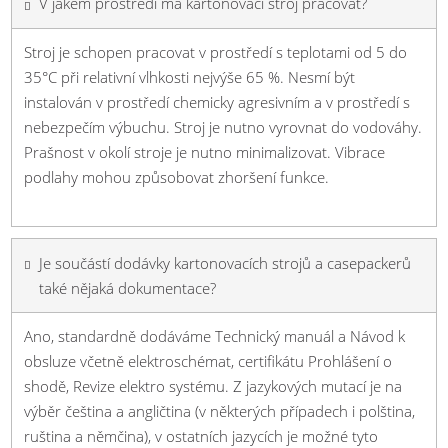
V jakém prostředí má kartonovací stroj pracovat?
Stroj je schopen pracovat v prostředí s teplotami od 5 do
35°C při relativní vlhkosti nejvýše 65 %. Nesmí být
instalován v prostředí chemicky agresivním a v prostředí s
nebezpečím výbuchu. Stroj je nutno vyrovnat do vodováhy.
Prašnost v okolí stroje je nutno minimalizovat. Vibrace
podlahy mohou způsobovat zhoršení funkce.
Je součástí dodávky kartonovacích strojů a casepackerů
také nějaká dokumentace?
Ano, standardně dodáváme Technický manuál a Návod k
obsluze včetně elektroschémat, certifikátu Prohlášení o
shodě, Revize elektro systému. Z jazykových mutací je na
výběr čeština a angličtina (v některých případech i polština,
ruština a němčina), v ostatních jazycích je možné tyto