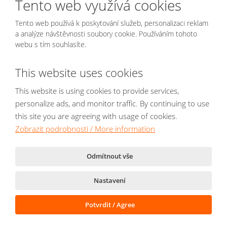
Tento web využívá cookies
Jméno a příjmení
*
Tento web používá k poskytování služeb, personalizaci reklam
a analýze návštěvnosti soubory cookie. Používáním tohoto
webu s tím souhlasíte.
E-mail
*
This website uses cookies
This website is using cookies to provide services,
personalize ads, and monitor traffic. By continuing to use
Text zprávy
*
this site you are agreeing with usage of cookies.
Zobrazit podrobnosti / More information
Odmítnout vše
Nastavení
Potvrdit / Agree
Položky označené hvězdičkou (*) jsou povinné.