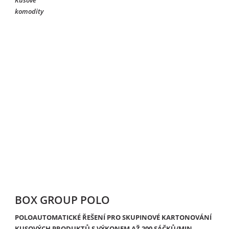
BOX GROUP POLO
POLOAUTOMATICKÉ ŘEŠENÍ PRO SKUPINOVÉ KARTONOVÁNÍ
KUSOVÝCH PRODUKTŮ S VÝKONEM AŽ 200 SÁČKŮ/MIN.