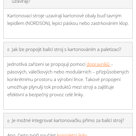
uzavírají?
Kartonovací stroje uzavírají kartonové obaly buď tavným
lepidlem (NORDSON), lepicí páskou nebo zastrkováním klop.
Jak lze propojit balicí stroj s kartonováním a paletizací?
Jednotlivá zařízení se propojují pomocí
dopravníků
–
pásových, válečkových nebo modulárních – přizpůsobených
konkrétnímu prostoru a výrobní lince. Takové propojení
umožňuje plynulý tok produktů mezi stroji a zajišťuje
efektivní a bezpečný provoz celé linky.
Je možné integrovat kartonovačku přímo za balicí stroj?
Ano, často tvoří součást
kompletní linky
.