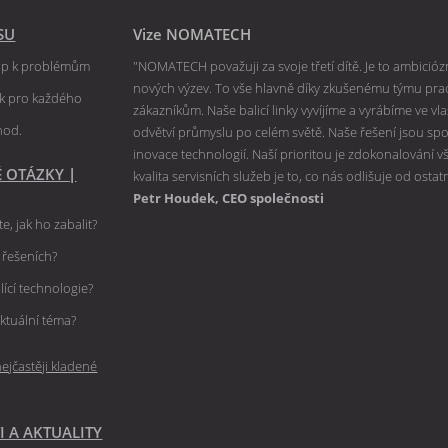
SU
Vize NOMATECH
tup k problémům
"NOMATECH považuji za svoje třetí dítě. Je to ambiciózní
nových výzev. To vše hlavně díky zkušenému týmu praco
ik pro každého
zákazníkům. Naše balicí linky vyvíjíme a vyrábíme ve v
hod.
odvětví průmyslu po celém světě. Naše řešení jsou spole
inovace technologií. Naší prioritou je zdokonalování 
É OTÁZKY
|
kvalita servisních služeb je to, co nás odlišuje od ostat
Petr Houdek, CEO společnosti
e, jak ho zabalit?
h řešeních?
lící technologie?
ktuální téma?
ejčastěji kladené
I A AKTUALITY