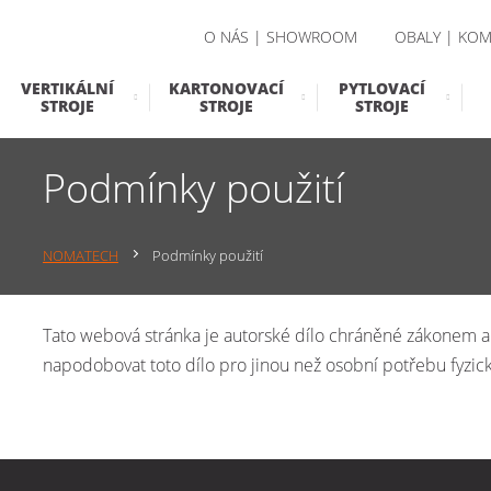
O NÁS | SHOWROOM
OBALY | KOM
VERTIKÁLNÍ
KARTONOVACÍ
PYTLOVACÍ
STROJE
STROJE
STROJE
Podmínky použití
NOMATECH
Podmínky použití
Tato webová stránka je autorské dílo chráněné zákonem a 
napodobovat toto dílo pro jinou než osobní potřebu fyzic