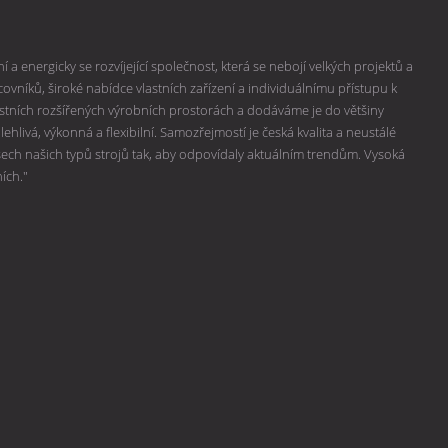
 a energicky se rozvíjející společnost, která se nebojí velkých projektů a
vníků, široké nabídce vlastních zařízení a individuálnímu přístupu k
lastních rozšířených výrobních prostorách a dodáváme je do většiny
hlivá, výkonná a flexibilní. Samozřejmostí je česká kvalita a neustálé
všech našich typů strojů tak, aby odpovídaly aktuálním trendům. Vysoká
ních."