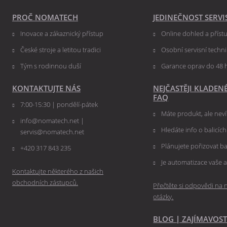
PROČ NOMATECH
JEDINEČNOST SERVI
Inovace a zákaznický přístup
Online dohled a přís
České stroje a letitou tradici
Osobní servisní techn
Tým s rodinnou duší
Garance oprav do 48 
KONTAKTUJTE NÁS
NEJČASTĚJI KLADEN
FAQ
7:00-15:30 | pondělí-pátek
Máte produkt, ale nevít
info@nomatech.net |
Hledáte info o balicíc
servis@nomatech.net
Plánujete pořizovat ba
+420 317 843 235
Je automatizace vaše a
Kontaktujte některého z našich
obchodních zástupců.
Přečtěte si odpovědi na n
otázky.
BLOG
|
ZAJÍMAVOST