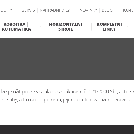
ODITY
SERVIS | NÁHRADNÍ DÍLY
NOVINKY | BLOG
KARIÉ
ROBOTIKA |
HORIZONTÁLNÍ
KOMPLETNÍ
AUTOMATIKA
STROJE
LINKY
lze je užít pouze v souladu se zákonem č. 121/2000 Sb., autorsk
ké osoby, a to osobní potřebu, jejímž účelem zároveň není získ