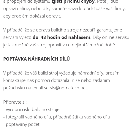
a propojení do systému
zjistí příčinu chyby
. Poté ji buď
opraví online, nebo díky kameře navedou údržbáře vaší firmy,
aby problém dokázal opravit.
V případě, že se oprava balicího stroje nezdaří, garantujeme
servisní výjezd
do 48 hodin od nahlášení
. Díky online servisu
je tak možné váš stroj opravit v co nejkratší možné době.
POPTÁVKA NÁHRADNÍCH DÍLŮ
V případě, že váš balicí stroj vyžaduje náhradní díly, prosím
kontaktujte nás pomocí dotazníku níže nebo zasláním
požadavku na email servis@nomatech.net.
Připravte si:
- výrobní číslo balicího stroje
- fotografii vadného dílu, případně štítku vadného dílu
- poptávaný počet