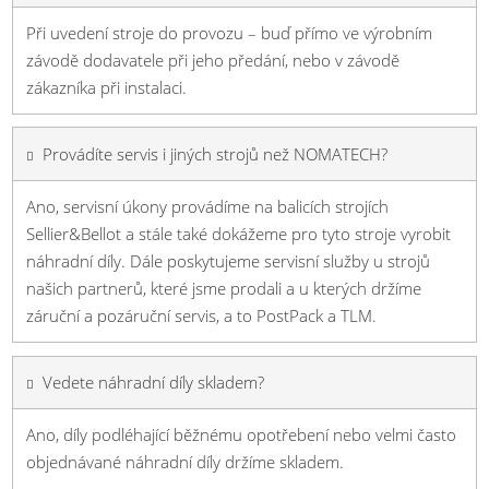
Při uvedení stroje do provozu – buď přímo ve výrobním
závodě dodavatele při jeho předání, nebo v závodě
zákazníka při instalaci.
Provádíte servis i jiných strojů než NOMATECH?
Ano, servisní úkony provádíme na balicích strojích
Sellier&Bellot a stále také dokážeme pro tyto stroje vyrobit
náhradní díly. Dále poskytujeme servisní služby u strojů
našich partnerů, které jsme prodali a u kterých držíme
záruční a pozáruční servis, a to PostPack a TLM.
Vedete náhradní díly skladem?
Ano, díly podléhající běžnému opotřebení nebo velmi často
objednávané náhradní díly držíme skladem.