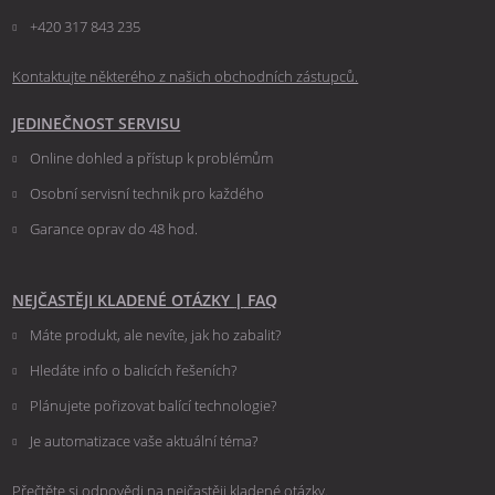
+420 317 843 235
Kontaktujte některého z našich obchodních zástupců.
JEDINEČNOST SERVISU
Online dohled a přístup k problémům
Osobní servisní technik pro každého
Garance oprav do 48 hod.
NEJČASTĚJI KLADENÉ OTÁZKY
|
FAQ
Máte produkt, ale nevíte, jak ho zabalit?
Hledáte info o balicích řešeních?
Plánujete pořizovat balící technologie?
Je automatizace vaše aktuální téma?
Přečtěte si odpovědi na nejčastěji kladené otázky.