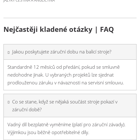
JAZYKY ČEŠTINA A ANGLIČTINA
Nejčastěji kladené otázky | FAQ
Jakou poskytujete záruční dobu na balicí stroje?
Standardně 12 měsíců od předání, pokud se smluvně
nedohodne jinak. U vybraných projektů lze sjednat
prodlouženou záruku v návaznosti na servisní smlouvu.
Co se stane, když se nějaká součást stroje pokazí v
záruční době?
Vadný díl bezplatně vyměníme (platí pro záruční závady).
Výjimkou jsou běžně opotřebitelné díly.