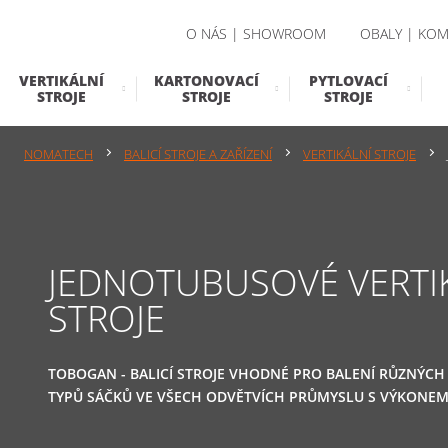
O NÁS | SHOWROOM
OBALY | KOM
VERTIKÁLNÍ
KARTONOVACÍ
PYTLOVACÍ
STROJE
STROJE
STROJE
NOMATECH
BALICÍ STROJE A ZAŘÍZENÍ
VERTIKÁLNÍ STROJE
JEDNOTUBUSOVÉ VERTIK
STROJE
TOBOGAN - BALICÍ STROJE VHODNÉ PRO BALENÍ RŮZNÝC
TYPŮ SÁČKŮ VE VŠECH ODVĚTVÍCH PRŮMYSLU S VÝKONEM 