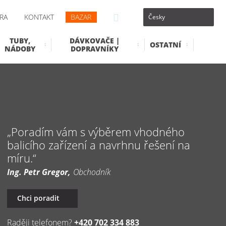
RA
KONTAKT
BAZAR
TUBY,
DÁVKOVAČE |
OSTATNÍ
NÁDOBY
DOPRAVNÍKY
Poradím vám s výběrem vhodného
balicího zařízení a navrhnu řešení na
míru.
Ing. Petr Gregor
Obchodník
Chci poradit
Raději telefonem?
+420 702 334 883