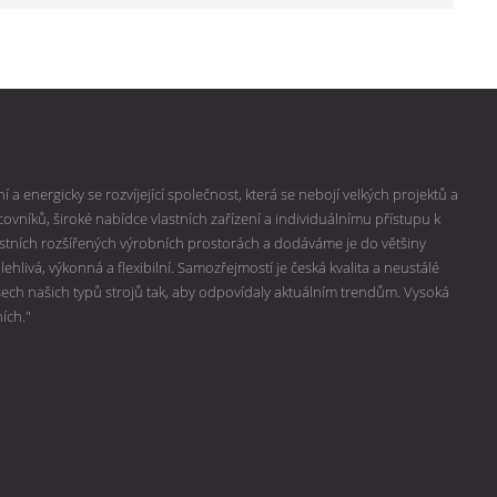
 a energicky se rozvíjející společnost, která se nebojí velkých projektů a
vníků, široké nabídce vlastních zařízení a individuálnímu přístupu k
lastních rozšířených výrobních prostorách a dodáváme je do většiny
hlivá, výkonná a flexibilní. Samozřejmostí je česká kvalita a neustálé
všech našich typů strojů tak, aby odpovídaly aktuálním trendům. Vysoká
ních."