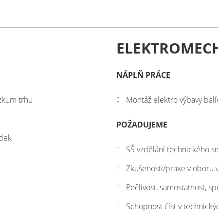
ELEKTROMEC
NÁPLŇ PRÁCE
ůzkum trhu
Montáž elektro výbavy balíc
POŽADUJEME
ídek
SŠ vzdělání technického 
Zkušenosti/praxe v oboru v
Pečlivost, samostatnost, sp
Schopnost číst v technick