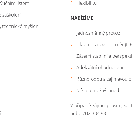
Flexibilitu
výučním listem
 zaškolení
NABÍZÍME
t, technické myšlení
Jednosměnný provoz
Hlavní pracovní poměr (HP
Zázemí stabilní a perspekti
Adekvátní ohodnocení
Různorodou a zajímavou pr
Nástup možný ihned
V případě zájmu, prosím, kon
í
nebo 702 334 883.