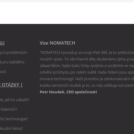
SU
Vize NOMATECH
tup k problémům
"NOMATECH považuji za svoje třetí dítě. Je to ambiciózní
nových výzev. To vše hlavně díky zkušenému týmu praco
ik pro každého
zákazníkům. Naše balicí linky vyvíjíme a vyrábíme ve v
hod.
odvětví průmyslu po celém světě. Naše řešení jsou spole
inovace technologií. Naší prioritou je zdokonalování 
É OTÁZKY
|
kvalita servisních služeb je to, co nás odlišuje od ostat
Petr Houdek, CEO společnosti
e, jak ho zabalit?
h řešeních?
lící technologie?
ktuální téma?