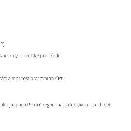
P)
vní firmy, přátelské prostředí
áci a možnost pracovního růstu
taktujte pana Petra Gregora na kariera@nomatech.net