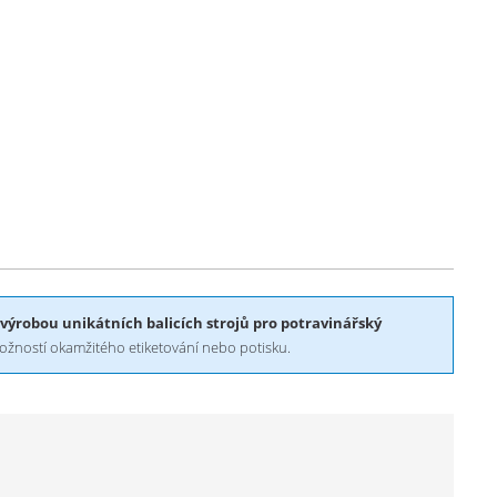
výrobou unikátních balicích strojů pro potravinářský
možností okamžitého etiketování nebo potisku.