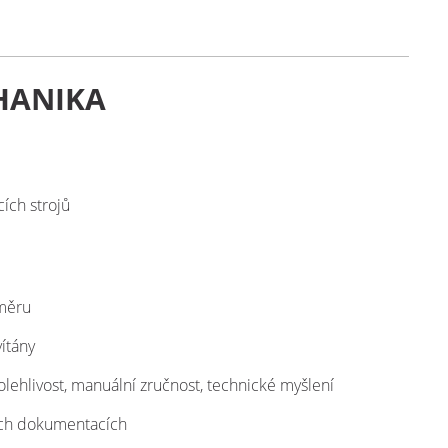
HANIKA
ích strojů
směru
ítány
olehlivost, manuální zručnost, technické myšlení
ých dokumentacích