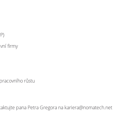
P)
vní firmy
pracovního růstu
taktujte pana Petra Gregora na kariera@nomatech.net