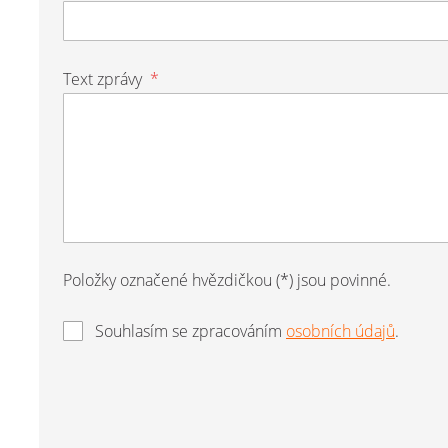
Text zprávy
*
Položky označené hvězdičkou (*) jsou povinné.
Souhlasím se zpracováním
osobních údajů
.
Formulář
se