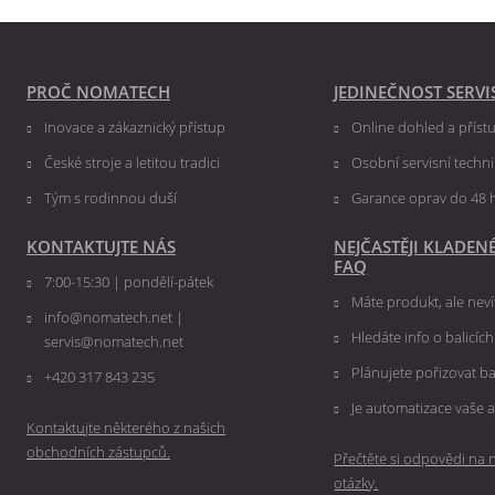
PROČ NOMATECH
JEDINEČNOST SERVI
Inovace a zákaznický přístup
Online dohled a přís
České stroje a letitou tradici
Osobní servisní techn
Tým s rodinnou duší
Garance oprav do 48 
KONTAKTUJTE NÁS
NEJČASTĚJI KLADEN
FAQ
7:00-15:30 | pondělí-pátek
Máte produkt, ale nevít
info@nomatech.net |
Hledáte info o balicíc
servis@nomatech.net
Plánujete pořizovat ba
+420 317 843 235
Je automatizace vaše a
Kontaktujte některého z našich
obchodních zástupců.
Přečtěte si odpovědi na n
otázky.