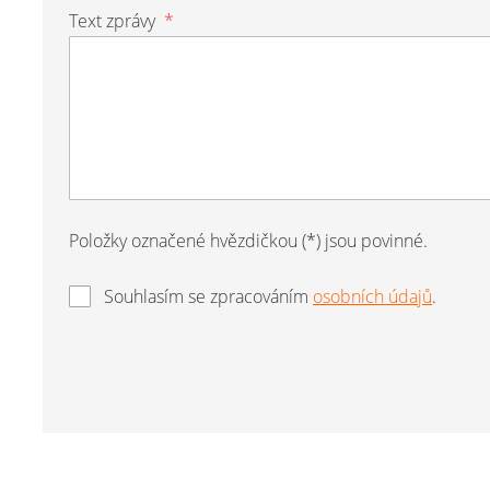
Text zprávy
*
Položky označené hvězdičkou (*) jsou povinné.
Souhlasím se zpracováním
osobních údajů
.
Formulář
se
nepodařilo
odeslat.