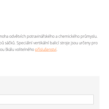
v mnoha odvětvích potravinářského a chemického průmyslu.
ů sáčků. Speciální vertikální balicí stroje jsou určeny pro
ou škálu volitelného
příslušenství
.