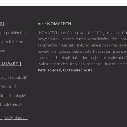
SU
Vize NOMATECH
tup k problémům
"NOMATECH považuji za svoje třetí dítě. Je to ambiciózní
nových výzev. To vše hlavně díky zkušenému týmu praco
ik pro každého
zákazníkům. Naše balicí linky vyvíjíme a vyrábíme ve v
hod.
odvětví průmyslu po celém světě. Naše řešení jsou spole
inovace technologií. Naší prioritou je zdokonalování 
É OTÁZKY
|
kvalita servisních služeb je to, co nás odlišuje od ostat
Petr Houdek, CEO společnosti
e, jak ho zabalit?
h řešeních?
lící technologie?
ktuální téma?
ejčastěji kladené