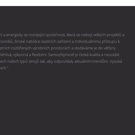
 a energicky se rozvíjející společnost, která se nebojí velkých projektů a
vníků, široké nabídce vlastních zařízení a individuálnímu přístupu k
lastních rozšířených výrobních prostorách a dodáváme je do většiny
hlivá, výkonná a flexibilní. Samozřejmostí je česká kvalita a neustálé
všech našich typů strojů tak, aby odpovídaly aktuálním trendům. Vysoká
ních."