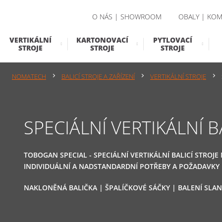
O NÁS | SHOWROOM
OBALY | KOM
VERTIKÁLNÍ
KARTONOVACÍ
PYTLOVACÍ
STROJE
STROJE
STROJE
NOMATECH
BALICÍ STROJE A ZAŘÍZENÍ
VERTIKÁLNÍ STROJE
SPECIÁLNÍ VERTIKÁLNÍ B
TOBOGAN SPECIAL - SPECIÁLNÍ VERTIKÁLNÍ BALICÍ STROJE
INDIVIDUÁLNÍ A NADSTANDARDNÍ POTŘEBY A POŽADAVKY
NAKLONĚNÁ BALIČKA | ŠPALÍČKOVÉ SÁČKY | BALENÍ SLA