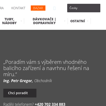
RA
KONTAKT
BAZAR
TUBY,
DÁVKOVAČE |
OSTATNÍ
NÁDOBY
DOPRAVNÍKY
Poradím vám s výběrem vhodného
balicího zařízení a navrhnu řešení na
míru.
Ing. Petr Gregor
Obchodník
Chci poradit
Raději telefonem?
+420 702 334 883