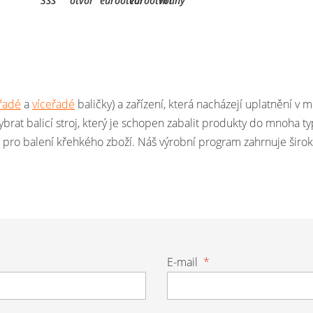
řadé
a
víceřadé
baličky) a zařízení, která nacházejí uplatnění 
ybrat balicí stroj, který je schopen zabalit produkty do mnoha typ
pro balení křehkého zboží. Náš výrobní program zahrnuje širok
E-mail
*