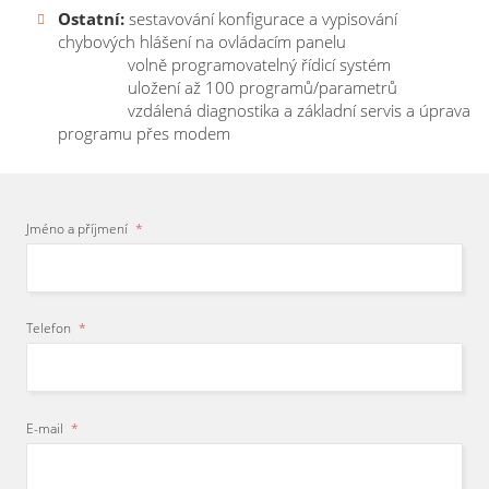
vám
poradím
,
navrhnu
kompletní
Ostatní:
sestavování konfigurace a vypisování
balicí linku
dle vašich potřeb
.
chybových hlášení na ovládacím panelu
Petr Houdek
- Obchodník a jednatel
volně programovatelný řídicí systém
uložení až 100 programů/parametrů
vzdálená diagnostika a základní servis a úprava
programu přes modem
Jméno a příjmení
*
Telefon
*
E-mail
*