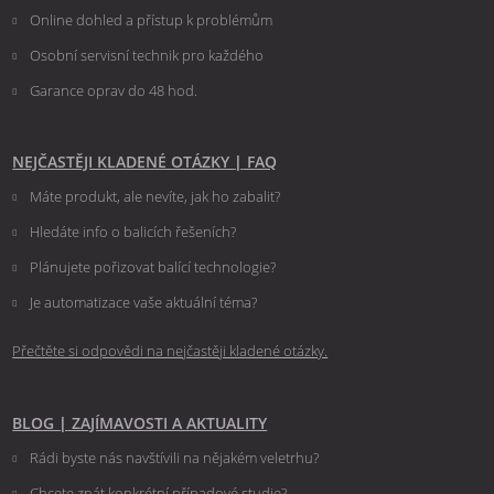
Online dohled a přístup k problémům
Osobní servisní technik pro každého
Garance oprav do 48 hod.
NEJČASTĚJI KLADENÉ OTÁZKY
|
FAQ
Máte produkt, ale nevíte, jak ho zabalit?
Hledáte info o balicích řešeních?
Plánujete pořizovat balící technologie?
Je automatizace vaše aktuální téma?
Přečtěte si odpovědi na nejčastěji kladené otázky.
BLOG
|
ZAJÍMAVOSTI A AKTUALITY
Rádi byste nás navštívili na nějakém veletrhu?
Chcete znát konkrétní případové studie?