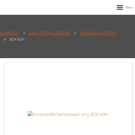
NOMATECH
BALICÍ STROJE A ZAŘÍZENÍ
KARTONOVACÍ STROJE
BOX 60H