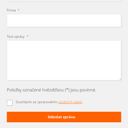
Firma
*
Text zprávy
*
Položky označené hvězdičkou (*) jsou povinné.
Souhlasím se zpracováním
osobních údajů
.
Odeslat zprávu
Formulář