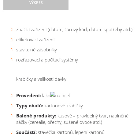
VÝKRES
Řídící systém:
Rozměry:
dopravníkové systémy
výška rámu stroje 1970 mm | hloubka 1630
B&R volně programovatelný, dotyková
obrazovka
mm vč. přísunového dopravníku | šířka 3980 mm
značící zařízení (datum, čárový kód, datum spotřeby atd.)
Pohony stroje:
Váha:
1100 kg
decentralizované, elektromechanické,
etiketovací zařízení
kombinované s pneumatickými
Velikost obalu:
šířka 20-250 mm | délka 120-300 mm
stavitelné zásobníky
Pracovní cyklus:
| výška 20-100 mm
krokový
Zaujal Vás náš kartonovací stroj
rozřazovací a počítací systémy
BOX 60H
?
Bezpečnostní prvky:
Výkon mechanický:
do 3000 balení/hod.
hlavní vypínač, Emergency Stop,
koncové spínače na krytování
Výkon s dávkováním:
v závislosti na typu produktu a
Senzorika:
krabičky a velikosti dávky
hlídání produktu a kartonů v jednotlivých
stanicích stroje
Provedení:
lakovaná ocel
Typy obalů:
kartonové krabičky
Balené produkty:
kusové – pravidelný tvar, naplněné
sáčky (cereálie, ořechy, sušené ovoce atd.)
S výběrem
vhodného
balicího stroje
Součástí:
stavěčka kartonů, lepení kartonů