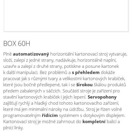
BOX 60H
Plně
automatizovaný
horizontální kartonovací stroj vytvaruje,
složí, zalepí z jedné strany, nadávkuje, horizontálně naplní,
uzavře a zalepí z druhé strany, potiskne a posune kartonek
k další manipulaci. Bez problémů a
s přehledem
dokáže
pracovat jak s různými tvary a velikostmi kartonových krabiček,
které jsou bočně předlepené, tak i se
širokou
škálou produktů
předem zabalených v sáčcích. Součástí stroje je zařízení pro
stavění kartonových krabiček i jejich lepení.
Servopohony
zajišťují rychlý a hladký chod tohoto kartonovacího zařízení,
které má jen minimální nároky na údržbu. Stroj je řízen volně
programovatelným
řídícím
systémem s dotykovým displejem.
Kartonovací stroj je možné zahrnout do
kompletní
balicí a
plnící linky.