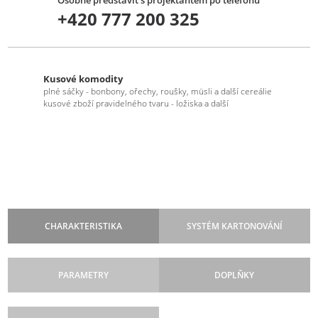
Osobně představit s projektantem po telefonu
+420 777 200 325
Kusové komodity
plné sáčky - bonbony, ořechy, roušky, müsli a další cereálie
kusové zboží pravidelného tvaru - ložiska a další
CHARAKTERISTIKA
SYSTÉM KARTONOVÁNÍ
PARAMETRY
DOPLŇKY