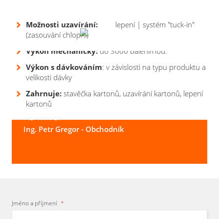
Senzorika:
Váha:
1100 kg
sledování procesu v jednotlivých pracovních
pozicích
Možnosti uzavírání:
lepení | systém "tuck-in"
Provedení:
(zasouvání chlopní)
lakovaná ocel
Výkon mechanický:
do 3000 balení/hod.
Výkon s dávkováním
: v závislosti na typu produktu a
velikosti dávky
Poradím
vám s výběrem
vhodného
Zahrnuje:
stavěčka kartonů, uzavírání kartonů, lepení
balicího zařízení a
navrhnu
řešení
kartonů
na míru.
Ing. Petr Gregor
- Obchodník
Jméno a příjmení
*