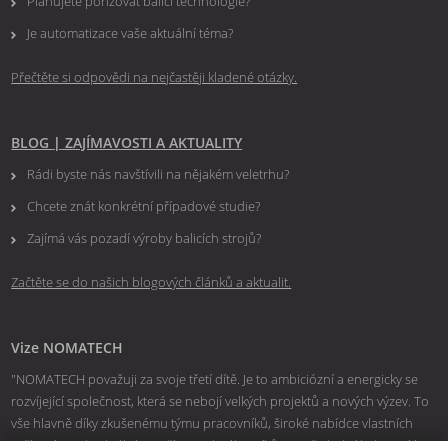
Plánujete pořizovat balící technologie?
Je automatizace vaše aktuální téma?
Přečtěte si odpovědi na nejčastěji kladené otázky.
BLOG
|
ZAJÍMAVOSTI A AKTUALITY
Rádi byste nás navštívili na nějakém veletrhu?
Chcete znát konkrétní případové studie?
Zajímá vás pozadí výroby balicích strojů?
Začtěte se do našich blogových článků a aktualit.
Vize NOMATECH
"NOMATECH považuji za svoje třetí dítě. Je to ambiciózní a energicky se
rozvíjející společnost, která se nebojí velkých projektů a nových výzev. To
vše hlavně díky zkušenému týmu pracovníků, široké nabídce vlastních
zařízení a individuálnímu přístupu k zákazníkům. Naše balicí linky vyvíjíme