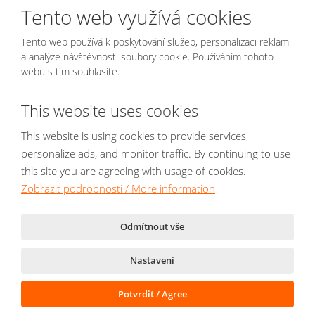
Tento web využívá cookies
a vyrábíme ve vlastních rozšířených výrobních prostorách a dodáváme je
do většiny odvětví průmyslu po celém světě. Naše řešení jsou spolehlivá,
Tento web používá k poskytování služeb, personalizaci reklam
výkonná a flexibilní. Samozřejmostí je česká kvalita a neustálé inovace
a analýze návštěvnosti soubory cookie. Používáním tohoto
technologií. Naší prioritou je zdokonalování všech našich typů strojů tak,
webu s tím souhlasíte.
aby odpovídaly aktuálním trendům. Vysoká kvalita servisních služeb je to,
co nás odlišuje od ostatních."
Petr Houdek, CEO společnosti
This website uses cookies
This website is using cookies to provide services,
personalize ads, and monitor traffic. By continuing to use
this site you are agreeing with usage of cookies.
© 2026, NOMATECH s.r.o.
Zobrazit podrobnosti / More information
Mapa stránek
|
Podmínky použití
|
Bezpečnost a ochrana osobních údajů
|
Nastavení cookies
Odmítnout vše
vyrobila
Nastavení
Tento web je chráněn pomocí Google ReCAPTCHA a platí pro něj
zásady ochrany osobních údajů
a
smluvní podmínky
společnosti Google.
Potvrdit / Agree