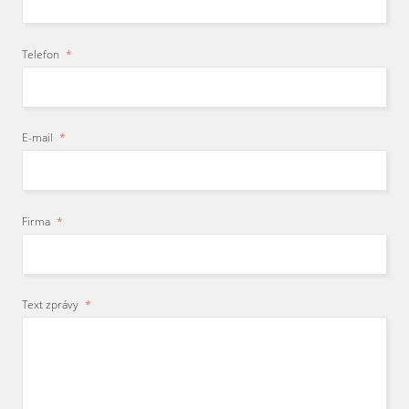
Telefon
*
E-mail
*
Firma
*
Text zprávy
*