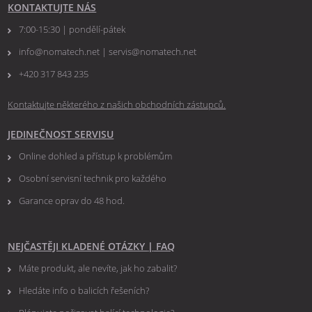
KONTAKTUJTE NÁS
7:00-15:30 | pondělí-pátek
info@nomatech.net | servis@nomatech.net
+420 317 843 235
Kontaktujte některého z našich obchodních zástupců.
JEDINEČNOST SERVISU
Online dohled a přístup k problémům
Osobní servisní technik pro každého
Garance oprav do 48 hod.
NEJČASTĚJI KLADENÉ OTÁZKY
|
FAQ
Máte produkt, ale nevíte, jak ho zabalit?
Hledáte info o balicích řešeních?