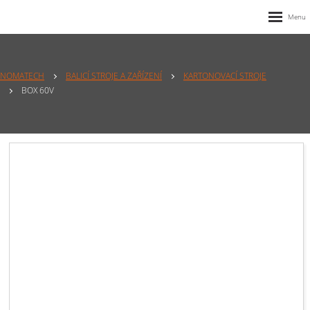
NOMATECH
BALICÍ STROJE A ZAŘÍZENÍ
KARTONOVACÍ STROJE
BOX 60V