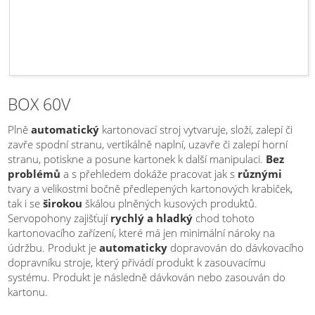
BOX 60V
Plně
automatický
kartonovací stroj vytvaruje, složí, zalepí či
zavře spodní stranu, vertikálně naplní, uzavře či zalepí horní
stranu, potiskne a posune kartonek k další manipulaci.
Bez
problémů
a s přehledem dokáže pracovat jak s
různými
tvary a velikostmi bočně předlepených kartonových krabiček,
tak i se
širokou
škálou plněných kusových produktů.
Servopohony zajišťují
rychlý a hladký
chod tohoto
kartonovacího zařízení, které má jen minimální nároky na
údržbu. Produkt je
automaticky
dopravován do dávkovacího
dopravníku stroje, který přivádí produkt k zasouvacímu
systému. Produkt je následně dávkován nebo zasouván do
kartonu.