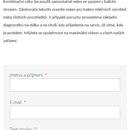
Kombinační váhy lze použít samostatně nebo ve spojení s balicím
strojem. Dávkovače tekutin oceníte nejen pro balení mléčných výrobků
nebo čisticích prostředků. V případě poruchy provedeme základní
diagnostiku na dálku a ve chvíli, kdy přijedeme na servis, již víme, kde
je problém. Můžete se spolehnout na maximální výkon u všech našich
zařízení.
Jméno a příjmení
*
E-mail
*
Text zprávy
*