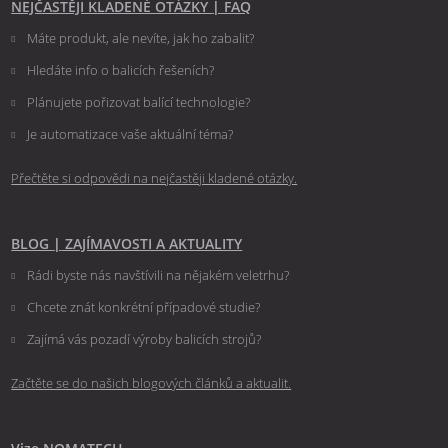
NEJČASTĚJI KLADENÉ OTÁZKY
|
FAQ
Máte produkt, ale nevíte, jak ho zabalit?
Hledáte info o balicích řešeních?
Plánujete pořizovat balící technologie?
Je automatizace vaše aktuální téma?
Přečtěte si odpovědi na nejčastěji kladené otázky.
BLOG
|
ZAJÍMAVOSTI A AKTUALITY
Rádi byste nás navštívili na nějakém veletrhu?
Chcete znát konkrétní případové studie?
Zajímá vás pozadí výroby balicích strojů?
Začtěte se do našich blogových článků a aktualit.