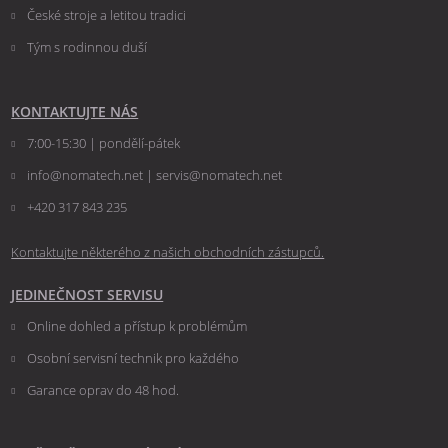
České stroje a letitou tradici
Tým s rodinnou duší
KONTAKTUJTE NÁS
7:00-15:30 | pondělí-pátek
info@nomatech.net | servis@nomatech.net
+420 317 843 235
Kontaktujte některého z našich obchodních zástupců.
JEDINEČNOST SERVISU
Online dohled a přístup k problémům
Osobní servisní technik pro každého
Garance oprav do 48 hod.