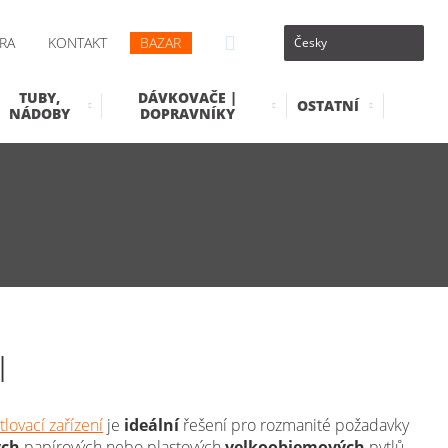
RA
KONTAKT
BAZAR
TUBY,
DÁVKOVAČE |
OSTATNÍ
NÁDOBY
DOPRAVNÍKY
I
tlovací zařízení
je
ideální
řešení pro rozmanité požadavky
ých
papírových nebo plastových
velkoobjemových
pytlů.