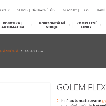
ODITY
SERVIS | NÁHRADNÍ DÍLY
NOVINKY | BLOG
KARIÉ
ROBOTIKA |
HORIZONTÁLNÍ
KOMPLETNÍ
AUTOMATIKA
STROJE
LINKY
NÍ ZAŘÍZENÍ
GOLEM FLEXI
GOLEM FLEX
Plně
automatizované
py
na plnění zboží do
hotov