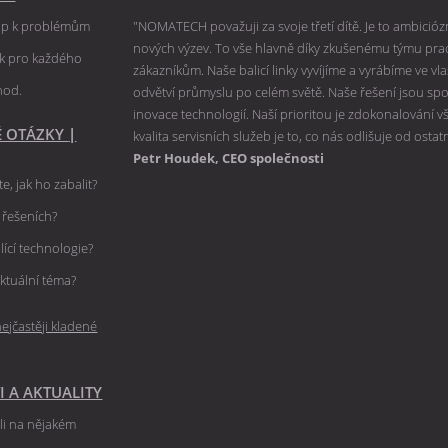
tup k problémům
"NOMATECH považuji za svoje třetí dítě. Je to ambiciózní
nových výzev. To vše hlavně díky zkušenému týmu praco
ik pro každého
zákazníkům. Naše balicí linky vyvíjíme a vyrábíme ve v
hod.
odvětví průmyslu po celém světě. Naše řešení jsou spole
inovace technologií. Naší prioritou je zdokonalování 
É OTÁZKY
|
kvalita servisních služeb je to, co nás odlišuje od ostat
Petr Houdek, CEO společnosti
e, jak ho zabalit?
h řešeních?
lící technologie?
ktuální téma?
ejčastěji kladené
I A AKTUALITY
ili na nějakém