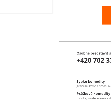
Osobně představit s
+420 702 3
Sypké komodity
granule, krmné směsi a 
Práškové komodity
mouka, mleté koření a d