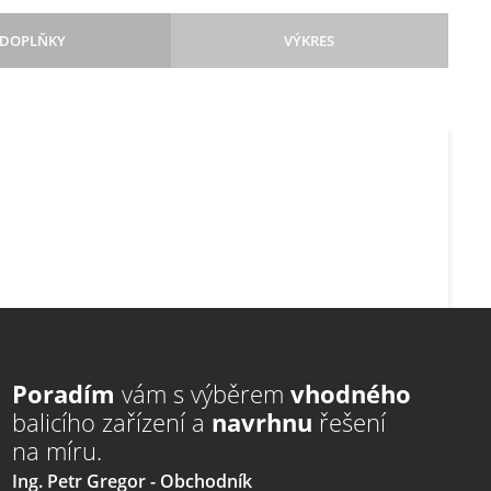
DOPLŇKY
VÝKRES
Poradím
vám s výběrem
vhodného
balicího zařízení a
navrhnu
řešení
na míru.
Ing. Petr Gregor
- Obchodník