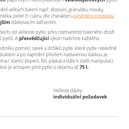
nění velkých balení např. těstovin, granulátu, mouky,
léka, pelet či cukru, dle charakteru
plněného produktu
ějším
dávkovacím zařízením.
ech, od velikosti pytle, přes rozmanitost baleného zboží
í pytlů. A
přesvědčující
výkon nadchne každého.
sobníku pomocí savek a držáků pytle, které pytle následně
roduktem a po naplnění předem nastavenou dávkou je
ací stanici (lepení, šití, páska) a dále k další manipulaci,
lexi je schopen plnit pytle o objemu až
75 l.
Velikost dávky:
individuální požadavek