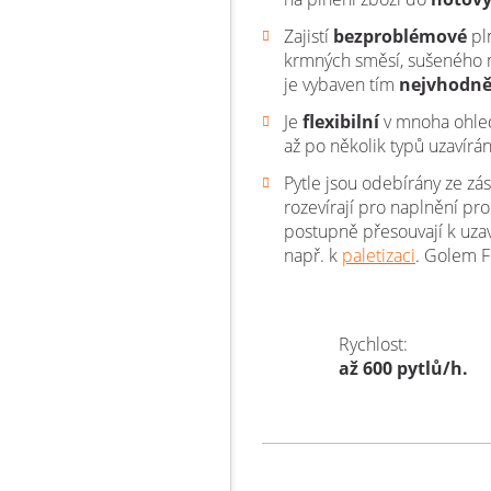
Zajistí
bezproblémové
pl
krmných směsí, sušeného m
je vybaven tím
nejvhodn
Je
flexibilní
v mnoha ohled
až po několik typů uzavírán
Pytle jsou odebírány ze zá
rozevírají pro naplnění p
postupně přesouvají k uzavír
např. k
paletizaci
. Golem F
Rychlost:
až 600 pytlů/h.