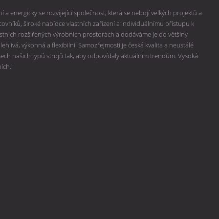
 a energicky se rozvíjející společnost, která se nebojí velkých projektů a
vníků, široké nabídce vlastních zařízení a individuálnímu přístupu k
lastních rozšířených výrobních prostorách a dodáváme je do většiny
hlivá, výkonná a flexibilní. Samozřejmostí je česká kvalita a neustálé
všech našich typů strojů tak, aby odpovídaly aktuálním trendům. Vysoká
ních."