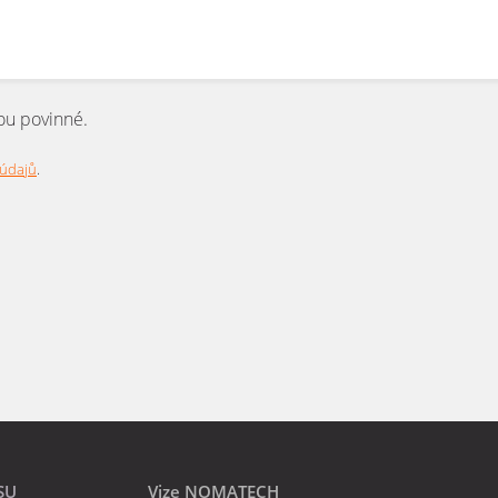
ou povinné.
 údajů
.
SU
Vize NOMATECH