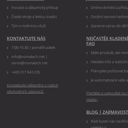
Inovace a zákaznický přístup
Online dohled a přís
České stroje a letitou tradici
Osobní servisní techn
Tým s rodinnou duší
Garance oprav do 48 
KONTAKTUJTE NÁS
NEJČASTĚJI KLADEN
FAQ
7:00-15:30 | pondělí-pátek
Máte produkt, ale nevít
info@nomatech.net |
Hledáte info o balicíc
servis@nomatech.net
Plánujete pořizovat ba
+420 317 843 235
Je automatizace vaše a
Kontaktujte některého z našich
obchodních zástupců.
Přečtěte si odpovědi na n
otázky.
BLOG
|
ZAJÍMAVOST
Rádi byste nás navštív
veletrhu?