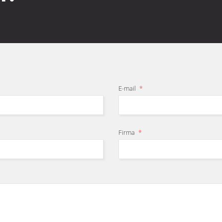
í do stroje
troji
avník
no
E-mail
*
Firma
*