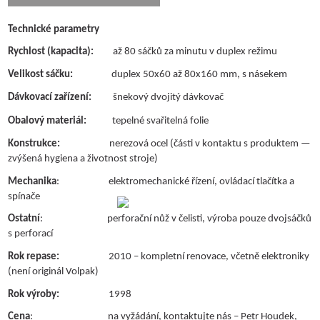
Technické parametry
Rychlost (kapacita):
až 80 sáčků za minutu v duplex režimu
Velikost sáčku:
duplex 50x60 až 80x160 mm, s násekem
Dávkovací zařízení:
šnekový dvojitý dávkovač
Zaujal vás tento horizontální balicí
Obalový materiál:
tepelné svařitelná folie
stroj
VOLPAK S 130-D
?
Konstrukce:
nerezová ocel (části v kontaktu s produktem —
zvýšená hygiena a životnost stroje)
Mechanika
: elektromechanické řízení, ovládací tlačítka a
spínače
Ostatní
: perforační nůž v čelisti, výroba pouze dvojsáčků
s perforací
Rok repase:
2010 – kompletní renovace, včetně elektroniky
(není originál Volpak)
Doporučím
nejvhodnější balicí stroj
Rok výroby:
1998
Nomatech dle
konkrétních
Cena
: na vyžádání, kontaktujte nás – Petr Houdek,