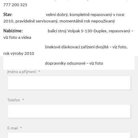
požadavků a společně s
777 200 325
konstrukčním oddělením
navrhnu
Stav
: velmi dobrý, kompletně repasovaný v roce
kompletní
balicí linku.
2010, pravidelně servisovaný, momentálně rok nepoužívaný
Nikola Belžíková
- Obchodnice
Nabízíme:
balicí stroj Volpak S-130-Duplex, repasovaný –
viz foto a videa
šnekové dávkovací zařízení dvojité – viz foto,
rok výroby 2010
dopravníky odsunové – viz foto
Jméno a příjmení
*
Telefon
*
E-mail
*