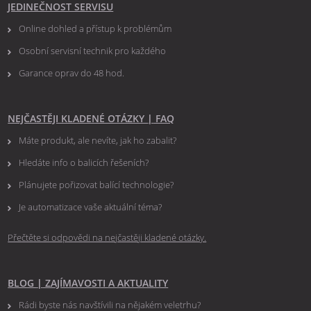
JEDINEČNOST SERVISU
Online dohled a přístup k problémům
Osobní servisní technik pro každého
Garance oprav do 48 hod.
NEJČASTĚJI KLADENÉ OTÁZKY
|
FAQ
Máte produkt, ale nevíte, jak ho zabalit?
Hledáte info o balicích řešeních?
Plánujete pořizovat balící technologie?
Je automatizace vaše aktuální téma?
Přečtěte si odpovědi na nejčastěji kladené otázky.
BLOG
|
ZAJÍMAVOSTI A AKTUALITY
Rádi byste nás navštívili na nějakém veletrhu?