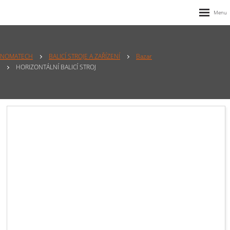
NOMATECH
BALICÍ STROJE A ZAŘÍZENÍ
Bazar
HORIZONTÁLNÍ BALICÍ STROJ