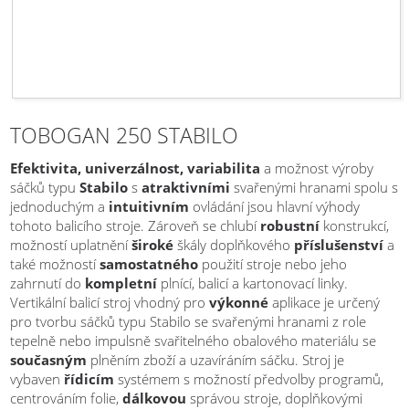
TOBOGAN 250 STABILO
Efektivita, univerzálnost, variabilita
a možnost výroby
sáčků typu
Stabilo
s
atraktivními
svařenými hranami spolu s
jednoduchým a
intuitivním
ovládání jsou hlavní výhody
tohoto balicího stroje. Zároveň se chlubí
robustní
konstrukcí,
možností uplatnění
široké
škály doplňkového
příslušenství
a
také možností
samostatného
použití stroje nebo jeho
zahrnutí do
kompletní
plnící, balicí a kartonovací linky.
Vertikální balicí stroj vhodný pro
výkonné
aplikace je určený
pro tvorbu sáčků typu Stabilo se svařenými hranami z role
tepelně nebo impulsně svařitelného obalového materiálu se
současným
plněním zboží a uzavíráním sáčku. Stroj je
vybaven
řídicím
systémem s možností předvolby programů,
centrováním folie,
dálkovou
správou stroje, doplňkovými