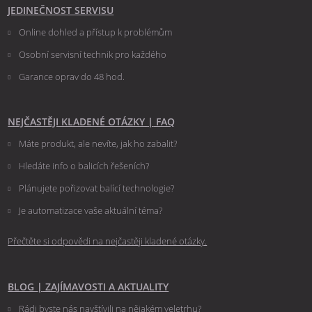
JEDINEČNOST SERVISU
Online dohled a přístup k problémům
Osobní servisní technik pro každého
Garance oprav do 48 hod.
NEJČASTĚJI KLADENÉ OTÁZKY
|
FAQ
Máte produkt, ale nevíte, jak ho zabalit?
Hledáte info o balicích řešeních?
Plánujete pořizovat balící technologie?
Je automatizace vaše aktuální téma?
Přečtěte si odpovědi na nejčastěji kladené otázky.
BLOG
|
ZAJÍMAVOSTI A AKTUALITY
Rádi byste nás navštívili na nějakém veletrhu?