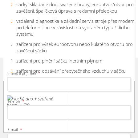
Poradím
vám s výběrem
vhodného
Typy sáčků
Váha:
800 kg
: se skládaným dnem, se svařovanými
sáčky: skládané dno, svařené hrany, eurootvor/otvor pro
balicího zařízení a
navrhnu
řešení
hranami, s eurootvorem, doplňkově tvořený špalíčkový
zavěšení, špalíčková úprava s reklamní přelepkou
Výkon mechanický
: do 80 sáčků/min.
Ploché
Ploché
sáček, možnost aplikace zipu
na míru.
vzdálená diagnostika a základní servis stroje přes modem
dno
dno
Výkon s dávkováním:
v závislosti na typu produktu a
Ing. Petr Gregor
- Obchodník
Tvorba sáčků
: z role tepelně nebo impulsně
po telefonní lince v závislosti na vybraném typu řídícího
+
+
velikosti dávky
svařitelného obalového materiálu
systému
odnosné
svařené
otvory
hrany
Ostatní
: plynulá změna délky sáčku, výkonu stroje,
zařízení pro výsek eurootvoru nebo kulatého otvoru pro
stabilo
předstihu dávky zboží
zavěšení sáčku
volné sestavování konfigurace a vypisování
zařízení pro plnění sáčku inertním plynem
chybových hlášení na ovládacím panelu
uložení až 100 programů/parametrů
zařízení pro odsávání přebytečného vzduchu v sáčku
Jméno a příjmení
*
vzdálená diagnostika a základní servis a úprava
Ploché
programu přes modem
dno
+
svařené
Telefon
*
hrany
+
ZIP
E-mail
*