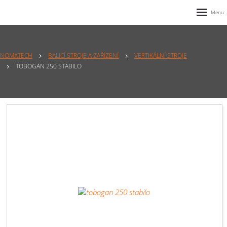
NOMATECH
BALICÍ STROJE A ZAŘÍZENÍ
VERTIKÁLNÍ STROJE
TOBOGAN 250 STABILO