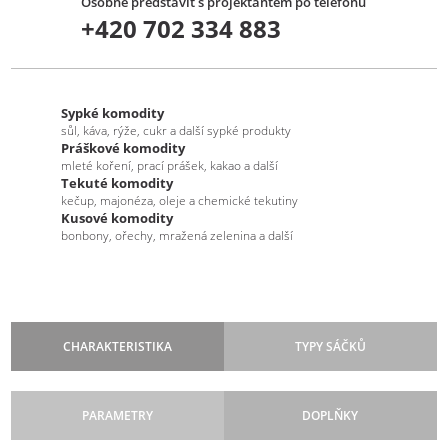
Osobně představit s projektantem po telefonu
+420 702 334 883
Sypké komodity
sůl, káva, rýže, cukr a další sypké produkty
Práškové komodity
mleté koření, prací prášek, kakao a další
Tekuté komodity
kečup, majonéza, oleje a chemické tekutiny
Kusové komodity
bonbony, ořechy, mražená zelenina a další
CHARAKTERISTIKA
TYPY SÁČKŮ
PARAMETRY
DOPLŇKY