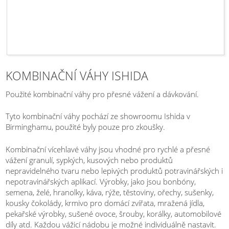
KOMBINAČNÍ VÁHY ISHIDA
Použité kombinační váhy pro přesné vážení a dávkování.
Tyto kombinační váhy pochází ze showroomu Ishida v
Birminghamu, použité byly pouze pro zkoušky.
Kombinační vícehlavé váhy jsou vhodné pro rychlé a přesné
vážení granulí, sypkých, kusových nebo produktů
nepravidelného tvaru nebo lepivých produktů potravinářských i
nepotravinářských aplikací. Výrobky, jako jsou bonbóny,
semena, želé, hranolky, káva, rýže, těstoviny, ořechy, sušenky,
kousky čokolády, krmivo pro domácí zvířata, mražená jídla,
pekařské výrobky, sušené ovoce, šrouby, korálky, automobilové
díly atd. Každou vážicí nádobu je možné individuálně nastavit.