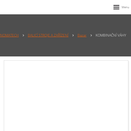
NOMATECH
BALICÍ STROJE A ZAŘÍZENÍ
Bazar
KOMBINAČNÍ VÁHY