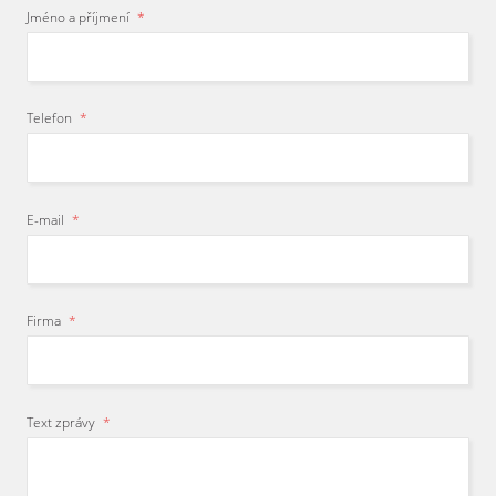
Jméno a příjmení
*
Telefon
*
E-mail
*
Firma
*
Text zprávy
*