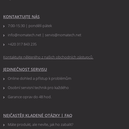
KONTAKTUJTE NÁS
7:00-15:30 | pondělí-pátek
info@nomatech.net | servis@nomatech.net
+420 317 843 235
Kontaktujte některého z našich obchodních zástupců.
JEDINEČNOST SERVISU
Online dohled a přístup k problémům
Osobní servisní technik pro každého
Garance oprav do 48 hod.
NEJČASTĚJI KLADENÉ OTÁZKY
|
FAQ
Máte produkt, ale nevíte, jak ho zabalit?