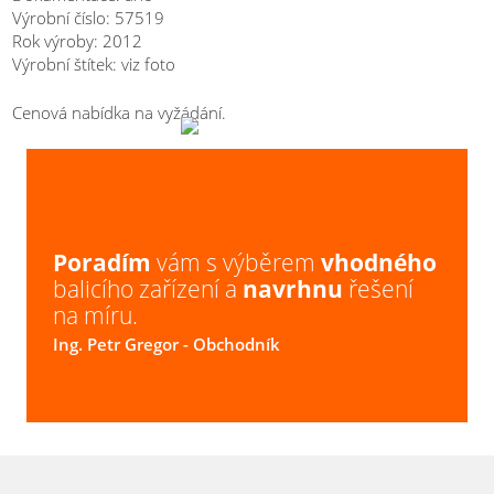
ISHIDA?
Výrobní číslo: 57519
Rok výroby: 2012
Výrobní štítek: viz foto
Cenová nabídka na vyžádání.
Poradím
vám s výběrem
vhodného
balicího zařízení a
navrhnu
řešení
na míru.
Ing. Petr Gregor
- Obchodník