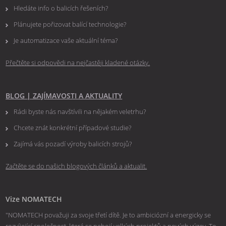
Hledáte info o balicích řešeních?
Plánujete pořizovat balící technologie?
Je automatizace vaše aktuální téma?
Přečtěte si odpovědi na nejčastěji kladené otázky.
BLOG
|
ZAJÍMAVOSTI A AKTUALITY
Rádi byste nás navštívili na nějakém veletrhu?
Chcete znát konkrétní případové studie?
Zajímá vás pozadí výroby balicích strojů?
Začtěte se do našich blogových článků a aktualit.
Vize NOMATECH
"NOMATECH považuji za svoje třetí dítě. Je to ambiciózní a energicky se