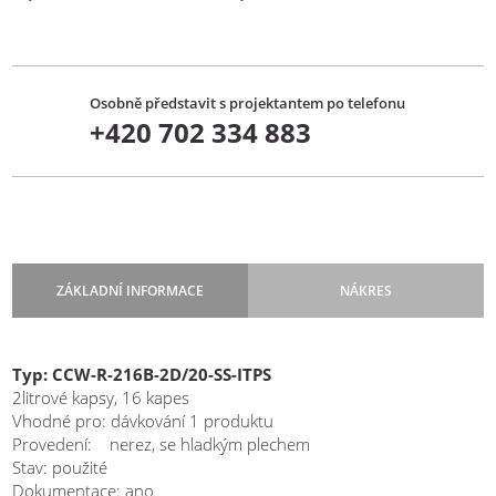
Osobně představit s projektantem po telefonu
+420 702 334 883
ZÁKLADNÍ INFORMACE
NÁKRES
KOMBINAČNÍ VÁHY ISHIDA
Typ: CCW-R-216B-2D/20-SS-ITPS
2litrové kapsy, 16 kapes
Vhodné pro: dávkování 1 produktu
Provedení: nerez, se hladkým plechem
Stav: použité
Zaujaly vás tyto kombinační váhy
Dokumentace: ano