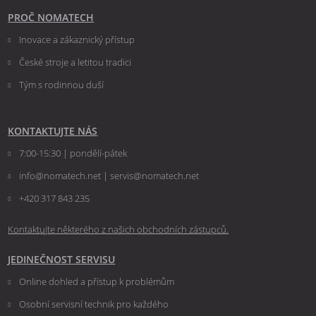
PROČ NOMATECH
Inovace a zákaznický přístup
České stroje a letitou tradici
Tým s rodinnou duší
KONTAKTUJTE NÁS
7:00-15:30 | pondělí-pátek
info@nomatech.net | servis@nomatech.net
+420 317 843 235
Kontaktujte některého z našich obchodních zástupců.
JEDINEČNOST SERVISU
Online dohled a přístup k problémům
Osobní servisní technik pro každého