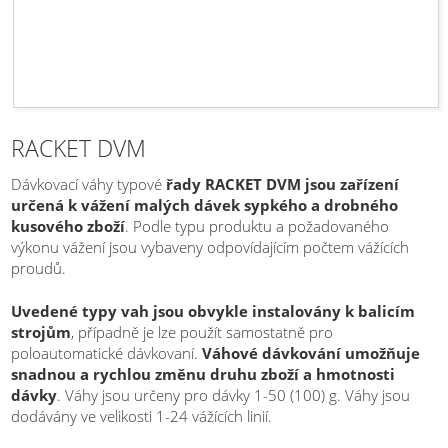
RACKET DVM
Dávkovací váhy typové
řady RACKET DVM jsou zařízení
určená k vážení malých dávek sypkého a drobného
kusového zboží
. Podle typu produktu a požadovaného
výkonu vážení jsou vybaveny odpovídajícím počtem vážících
proudů.
Uvedené typy vah jsou obvykle instalovány k balicím
strojům
, případně je lze použít samostatně pro
poloautomatické dávkovaní.
Váhové dávkování umožňuje
snadnou a rychlou změnu druhu zboží a hmotnosti
dávky
. Váhy jsou určeny pro dávky 1-50 (100) g. Váhy jsou
dodávány ve velikosti 1-24 vážících linií.