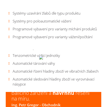
ZÁKLADNÍ CHARAKTERISTIKA
Základní typy strojů – výkonové parametry
Vibrační žlaby dle typu produktu
Systémy uzavírání žlabů dle typu produktu
100 předvoleb nastavených parametrů pro rychlou
Typ stroje
DVM1
DVM 1-24
změnu baleného sortimentu
Systémy pro poloautomatické vážení
Výkon
Do 25 dávek/
Celkový výkon v závislosti dle typu
Nastavení všech funkcí se provádí z řídícího dotykového
Programové vybavení pro varianty míchání produktů
stroje
min
produktu
panelu
Zaujal Vás náš stroj
RACKET DVM
?
Programové vybavení pro varianty vážení/počítání
Zobrazení skutečné hmotnosti v gramech
Vibrační žlaby z nerezové oceli
Tenzometrické vážící jednotky
Automatické tárování váhy
Automatické řízení hladiny zboží ve vibračních žlabech
Automatické sledování hladiny zboží ve vyrovnávací
násypce
Poradím
vám s výběrem
vhodného
balicího zařízení a
navrhnu
řešení
na míru.
Ing. Petr Gregor
- Obchodník