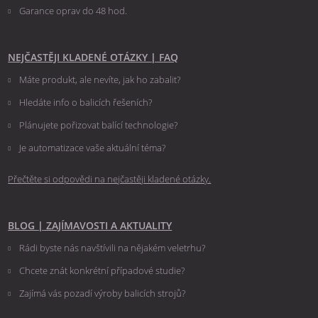
Garance oprav do 48 hod.
NEJČASTĚJI KLADENÉ OTÁZKY
|
FAQ
Máte produkt, ale nevíte, jak ho zabalit?
Hledáte info o balicích řešeních?
Plánujete pořizovat balící technologie?
Je automatizace vaše aktuální téma?
Přečtěte si odpovědi na nejčastěji kladené otázky.
BLOG
|
ZAJÍMAVOSTI A AKTUALITY
Rádi byste nás navštívili na nějakém veletrhu?
Chcete znát konkrétní případové studie?
Zajímá vás pozadí výroby balicích strojů?