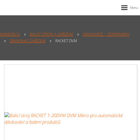
NOMATECH
BALICÍ STROJE A ZAŘÍZENÍ
DÁVKOVAČE | DOPRAVNÍKY
DÁVKOVACÍ ZAŘÍZENÍ
RACKET DVM