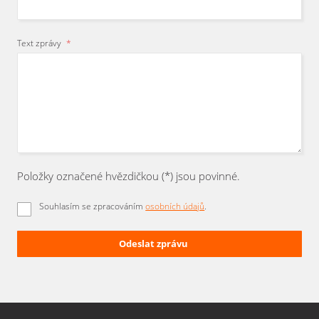
Text zprávy
*
Položky označené hvězdičkou (*) jsou povinné.
Souhlasím se zpracováním
osobních údajů
.
Odeslat zprávu
Formulář
se
nepodařilo
odeslat.