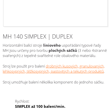
MH 140 SIMPLEX | DUPLEX
Horizontální balící stroje
liniového
uspořádání typové řady
MH jsou určeny pro tvorbu
plochých sáčků
(3 nebo 4stranně
svařených) z tepelně svařitelné role obalového materiálu.
Stroj lze použít pro balení
drobných kusových, granulovaných,
lehkosypných, těžkosypných, pastovitých a tekutých produktů
.
Stroj umožňuje balení několika komponent do jednoho sáčku.
Rychlost:
SIMPLEX až 100 balení/min.