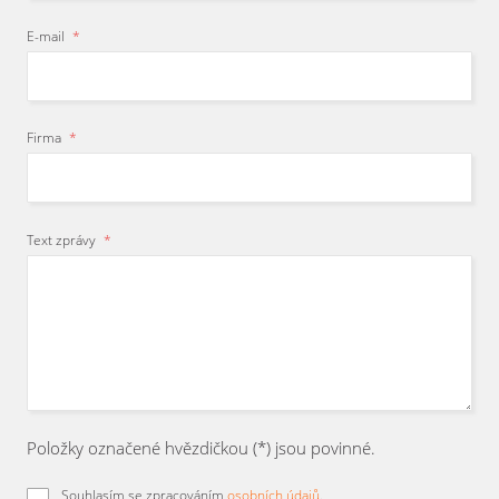
E-mail
*
Firma
*
Text zprávy
*
Položky označené hvězdičkou (*) jsou povinné.
Souhlasím se zpracováním
osobních údajů
.