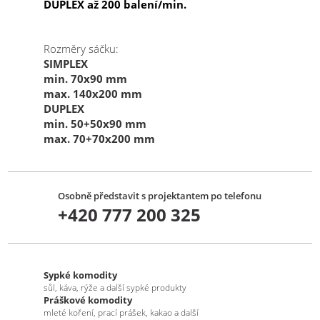
DUPLEX až 200 balení/min.
Rozměry sáčku:
SIMPLEX
min. 70x90 mm
max. 140x200 mm
DUPLEX
min. 50+50x90 mm
max. 70+70x200 mm
Osobně představit s projektantem po telefonu
+420 777 200 325
Sypké komodity
sůl, káva, rýže a další sypké produkty
Práškové komodity
mleté koření, prací prášek, kakao a další