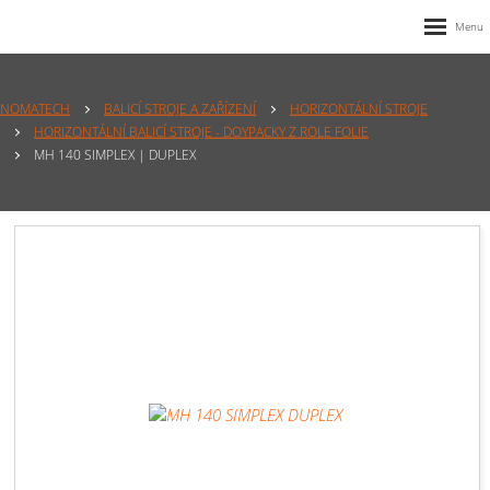
NOMATECH
BALICÍ STROJE A ZAŘÍZENÍ
HORIZONTÁLNÍ STROJE
HORIZONTÁLNÍ BALICÍ STROJE - DOYPACKY Z ROLE FOLIE
MH 140 SIMPLEX | DUPLEX