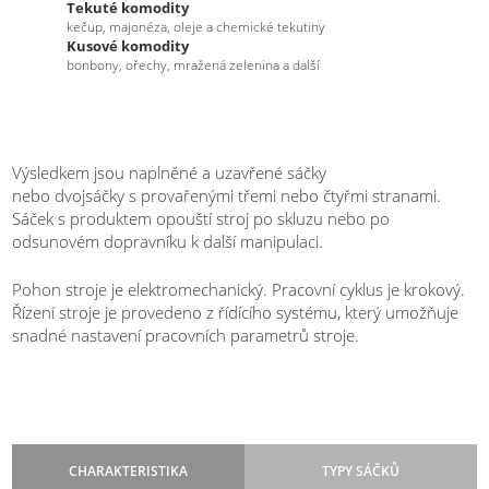
Tekuté komodity
kečup, majonéza, oleje a chemické tekutiny
Kusové komodity
bonbony, ořechy, mražená zelenina a další
Výsledkem jsou naplněné a uzavřené sáčky
nebo dvojsáčky s provařenými třemi nebo čtyřmi stranami.
Sáček s produktem opouští stroj po skluzu nebo po
odsunovém dopravníku k další manipulaci.
Pohon stroje je elektromechanický. Pracovní cyklus je krokový.
Řízení stroje je provedeno z řídícího systému, který umožňuje
snadné nastavení pracovních parametrů stroje.
CHARAKTERISTIKA
TYPY SÁČKŮ