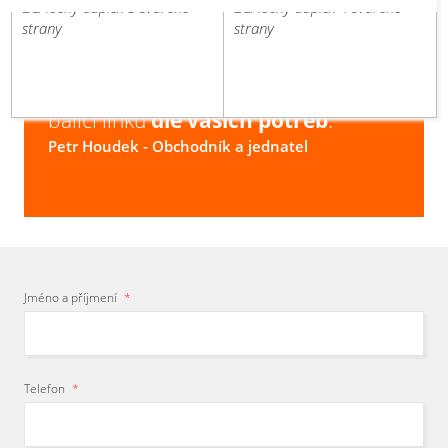
svařené
svařené
strany
strany
S výběrem
vhodného
balicího stroje
vám
poradím
,
navrhnu
kompletní
balicí linku
dle vašich potřeb
.
Petr Houdek
- Obchodník a jednatel
Jméno a příjmení
*
Telefon
*