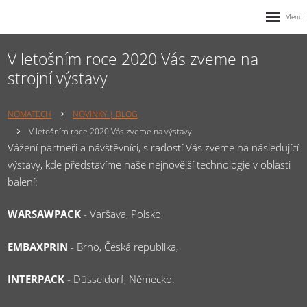
V letošním roce 2020 Vás zveme na
strojní výstavy
NOMATECH
NOVINKY | BLOG
V letošním roce 2020 Vás zveme na výstavy
Vážení partneři a návštěvníci, s radostí Vás zveme na následující
výstavy, kde představíme naše nejnovější technologie v oblasti
balení:
WARSAWPACK
- Varšava, Polsko,
EMBAXPRIN
- Brno, Česká republika,
INTERPACK
- Düsseldorf, Německo.