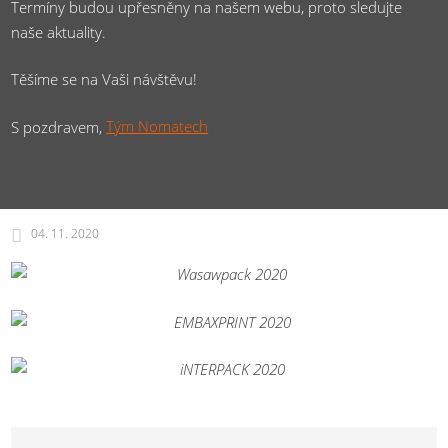
Termíny budou upřesněny na našem webu, proto sledujte
naše aktuality.
Těšíme se na Vaši návštěvu!
S pozdravem,
Tým Nomatech
04. 11. 2020