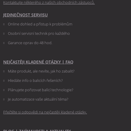
Kontaktujte některého z našich obchodních zástupců.
JEDINEČNOST SERVISU
Online dohled a přístup k problémům
Osobní servisní technik pro každého
Garance oprav do 48 hod.
NEJČASTĚJI KLADENÉ OTÁZKY
|
FAQ
Máte produkt, ale nevíte, jak ho zabalit?
Hledáte info o balicích řešeních?
Plánujete pořizovat balící technologie?
Je automatizace vaše aktuální téma?
Přečtěte si odpovědi na nejčastěji kladené otázky.