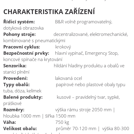
CHARAKTERISTIKA ZAŘÍZENÍ
Řídicí systém:
B&R volně programovatelný,
dotyková obrazovka
Pohony stroje:
decentralizované, elektromechanické,
kombinované s pneumatickými
Pracovní cyklus:
krokový
Bezpečnostní prvky:
hlavní vypínač, Emergency Stop,
koncové spínače na krytování
Senzorika:
hlídání hladiny produktu a obalů ve
stanici plnění
Provedení:
lakovaná ocel
Typy obalů:
papírové nebo plastové obaly typu
tuba, dóza, kelímek
Balené produkty:
kusové – pravidelný tvar, sypké,
práškové
Rozměry:
výška rámu stroje 2050 mm |
hloubka 1000 mm | šířka 1500 mm
Váha:
750 kg
Velikost obalu:
průměr 70-120 mm | výška 80-300