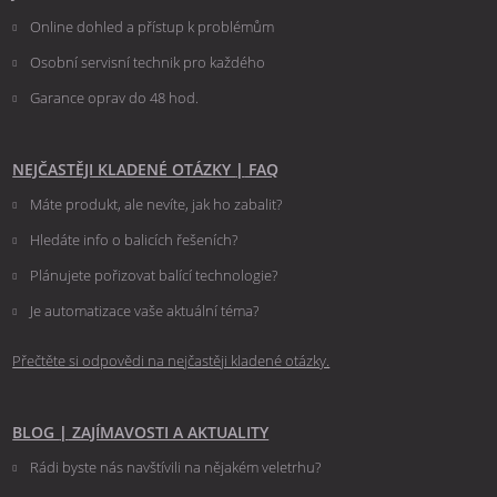
Online dohled a přístup k problémům
Osobní servisní technik pro každého
Garance oprav do 48 hod.
NEJČASTĚJI KLADENÉ OTÁZKY
|
FAQ
Máte produkt, ale nevíte, jak ho zabalit?
Hledáte info o balicích řešeních?
Plánujete pořizovat balící technologie?
Je automatizace vaše aktuální téma?
Přečtěte si odpovědi na nejčastěji kladené otázky.
BLOG
|
ZAJÍMAVOSTI A AKTUALITY
Rádi byste nás navštívili na nějakém veletrhu?