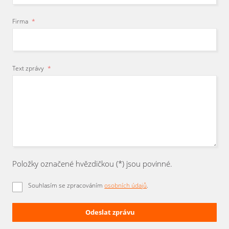
Firma
*
Text zprávy
*
Položky označené hvězdičkou (*) jsou povinné.
Souhlasím se zpracováním
osobních údajů
.
Odeslat zprávu
Formulář