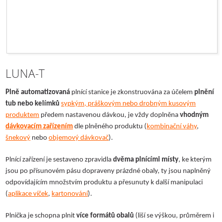
LUNA-T
Plně automatizovaná
plnící stanice je zkonstruována za účelem
plnění
tub nebo kelímků
sypkým, práškovým nebo drobným kusovým
produktem
předem nastavenou dávkou, je vždy doplněna
vhodným
dávkovacím zařízením
dle plněného produktu (
kombinační váhy
,
šnekový
nebo
objemový dávkovač
).
Plnící zařízení je sestaveno zpravidla
dvěma plnícími místy
, ke kterým
jsou po přísunovém pásu dopraveny prázdné obaly, ty jsou naplněný
odpovídajícím množstvím produktu a přesunuty k další manipulaci
(
aplikace víček
,
kartonování
).
Plnička je schopna plnit
více formátů obalů
(liší se výškou, průměrem i