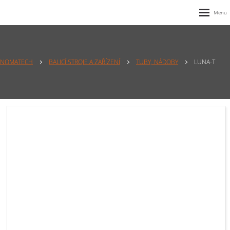
NOMATECH
BALICÍ STROJE A ZAŘÍZENÍ
TUBY, NÁDOBY
LUNA-T