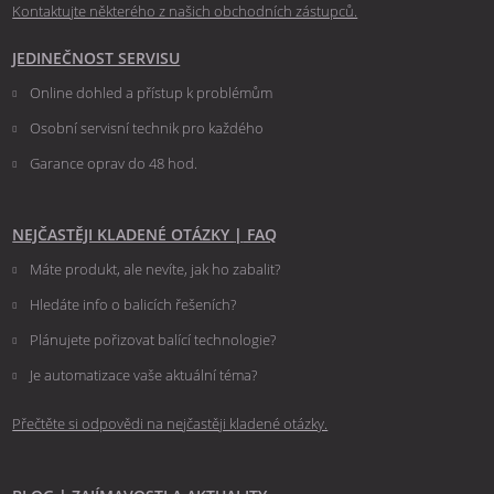
Kontaktujte některého z našich obchodních zástupců.
JEDINEČNOST SERVISU
Online dohled a přístup k problémům
Osobní servisní technik pro každého
Garance oprav do 48 hod.
NEJČASTĚJI KLADENÉ OTÁZKY
|
FAQ
Máte produkt, ale nevíte, jak ho zabalit?
Hledáte info o balicích řešeních?
Plánujete pořizovat balící technologie?
Je automatizace vaše aktuální téma?
Přečtěte si odpovědi na nejčastěji kladené otázky.