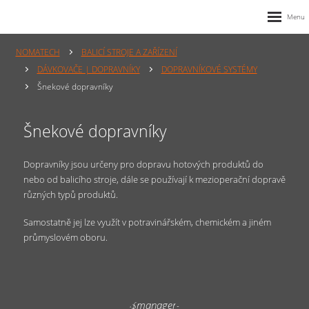
NOMATECH
BALICÍ STROJE A ZAŘÍZENÍ
DÁVKOVAČE | DOPRAVNÍKY
DOPRAVNÍKOVÉ SYSTÉMY
Šnekové dopravníky
Šnekové dopravníky
Dopravníky jsou určeny pro dopravu hotových produktů do
nebo od balicího stroje, dále se používají k mezioperační dopravě
různých typů produktů.
Samostatně jej lze využít v potravinářském, chemickém a jiném
průmyslovém oboru.