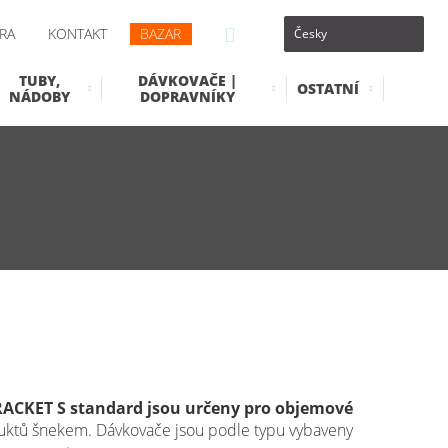
RA
KONTAKT
BAZAR
TUBY,
DÁVKOVAČE |
OSTATNÍ
NÁDOBY
DOPRAVNÍKY
ACKET S standard jsou určeny pro objemové
ktů šnekem. Dávkovače jsou podle typu vybaveny