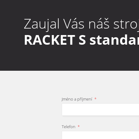
Elektrické krytí
Zaujal Vás náš stro
Spotřeba vzduchu (pouze s uzavíráním konce šneku) při výkonu 60 sá
RACKET S standa
Šneky jsou vždy navrženy dle typu produktu a jeho množství.
Jméno a příjmení
*
Telefon
*