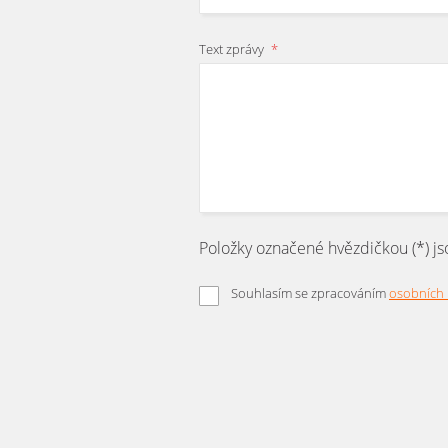
Text zprávy
*
Položky označené hvězdičkou (*) js
Souhlasím se zpracováním
osobních
Formulář
se
nepodařilo
odeslat.