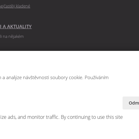
ejčastěji kladené
I A AKTUALITY
ili na nějakém
 případové
by balicích
m a analýze návštěvnosti soubory cookie. Používáním
gových článků a
Odmí
ze ads, and monitor traffic. By continuing to use this site
Mapa stránek
|
Podmínky použití
|
Bezpečnost a ochrana osobních údajů
|
N
í Google ReCAPTCHA a platí pro něj
zásady ochrany osobních údajů
a
smluvní p