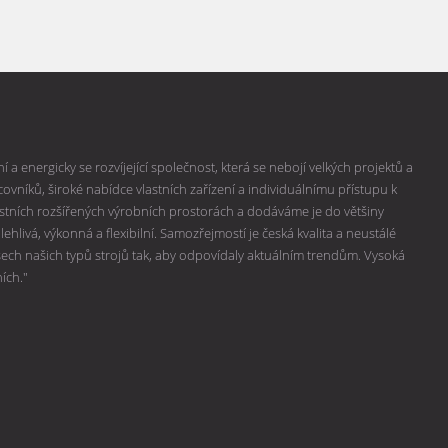
 a energicky se rozvíjející společnost, která se nebojí velkých projektů a
vníků, široké nabídce vlastních zařízení a individuálnímu přístupu k
lastních rozšířených výrobních prostorách a dodáváme je do většiny
hlivá, výkonná a flexibilní. Samozřejmostí je česká kvalita a neustálé
všech našich typů strojů tak, aby odpovídaly aktuálním trendům. Vysoká
ních."