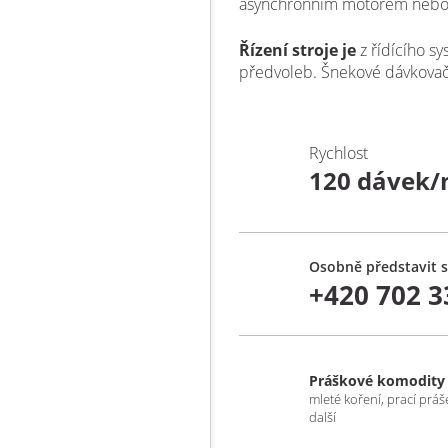
asynchronním motorem nebo
Řízení stroje je
z řídícího s
předvoleb. Šnekové dávkovač
Rychlost
120 dávek/
Osobně představit s
+420 702 3
Práškové komodity
mleté koření, prací práš
další