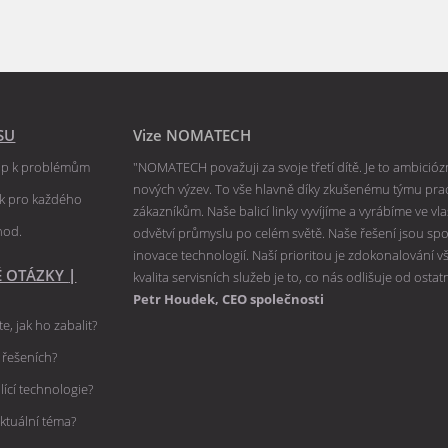
SU
Vize NOMATECH
tup k problémům
"NOMATECH považuji za svoje třetí dítě. Je to ambiciózní
nových výzev. To vše hlavně díky zkušenému týmu praco
ik pro každého
zákazníkům. Naše balicí linky vyvíjíme a vyrábíme ve v
hod.
odvětví průmyslu po celém světě. Naše řešení jsou spole
inovace technologií. Naší prioritou je zdokonalování 
É OTÁZKY
|
kvalita servisních služeb je to, co nás odlišuje od ostat
Petr Houdek, CEO společnosti
e, jak ho zabalit?
h řešeních?
lící technologie?
ktuální téma?