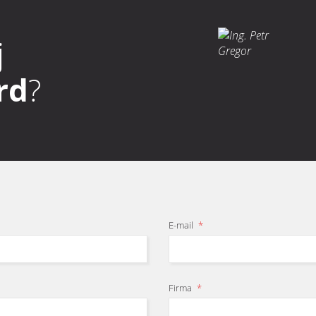
IP 55
j
3
čků/min a tlaku 0,4 MPa přibližně 0,1 m
/h.
rd
?
E-mail
*
Firma
*