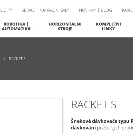
ODITY
SERVIS | NÁHRADNÍ DÍLY
NOVINKY | BLOG
KARIÉ
ROBOTIKA |
HORIZONTÁLNÍ
KOMPLETNÍ
AUTOMATIKA
STROJE
LINKY
RACKET S
RACKET S
Šnekové dávkovače typu R
dávkování
práškových produ