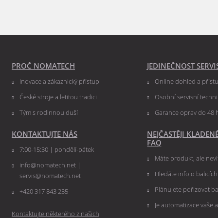
PROČ NOMATECH
JEDINEČNOST SERVI
Inovace a zákaznický přístup
Online dohled a přís
České stroje a letitou tradici
Osobní servisní techn
Tým s rodinnou duší
Garance oprav do 48 
KONTAKTUJTE NÁS
NEJČASTĚJI KLADEN
FAQ
7:00-15:30 | pondělí-pátek
Máte produkt, ale nevít
info@nomatech.net |
Hledáte info o balicíc
servis@nomatech.net
Plánujete pořizovat ba
+420 317 843 235
Je automatizace vaše a
Kontaktujte některého z našich