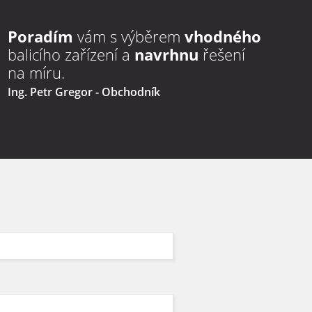
Poradím
vám s výběrem
vhodného
balicího zařízení a
navrhnu
řešení
na míru.
Ing. Petr Gregor
- Obchodník