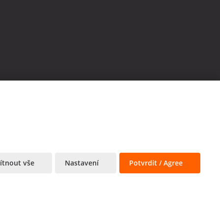
tnout vše
Nastavení
Potvrdit / Agree
astavení cookies
vyrobila
odmínky
společnosti Google.