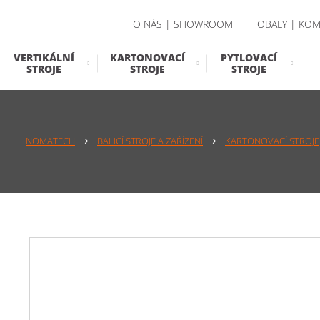
O NÁS | SHOWROOM
OBALY | KOM
VERTIKÁLNÍ
KARTONOVACÍ
PYTLOVACÍ
STROJE
STROJE
STROJE
NOMATECH
BALICÍ STROJE A ZAŘÍZENÍ
KARTONOVACÍ STROJE