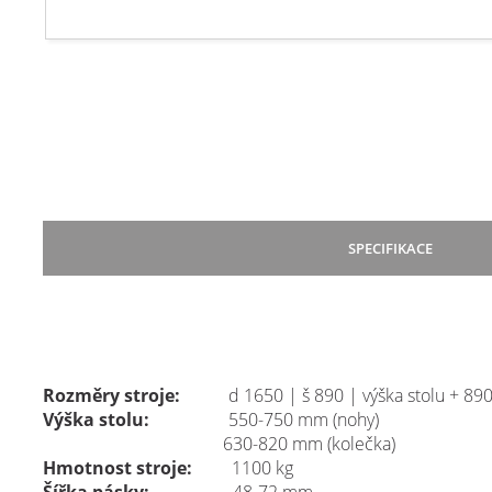
SPECIFIKACE
Napájení:
220 V |50 Hz | 400 W
Tlak vzduchu:
0,4-0,6 MPa
Rozměry stroje:
d 1650 | š 890 | výška stolu + 89
Výška stolu:
550-750 mm (nohy)
630-820 mm (kolečka)
Hmotnost stroje:
1100 kg