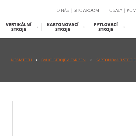
O NÁS | SHOWROOM
OBALY | KOM
VERTIKÁLNÍ
KARTONOVACÍ
PYTLOVACÍ
STROJE
STROJE
STROJE
NOMATECH
BALICÍ STROJE A ZAŘÍZENÍ
KARTONOVACÍ STROJE