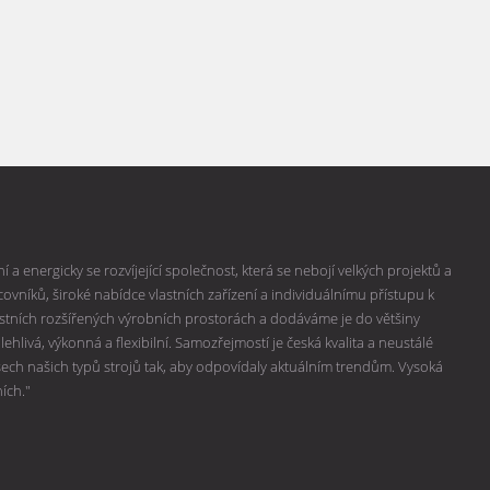
 a energicky se rozvíjející společnost, která se nebojí velkých projektů a
vníků, široké nabídce vlastních zařízení a individuálnímu přístupu k
lastních rozšířených výrobních prostorách a dodáváme je do většiny
hlivá, výkonná a flexibilní. Samozřejmostí je česká kvalita a neustálé
všech našich typů strojů tak, aby odpovídaly aktuálním trendům. Vysoká
ních."