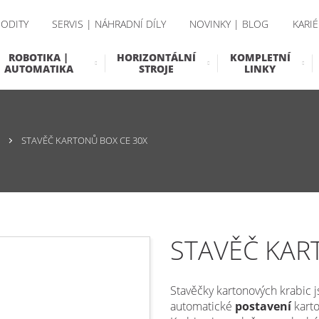
ODITY
SERVIS | NÁHRADNÍ DÍLY
NOVINKY | BLOG
KARIÉ
ROBOTIKA |
HORIZONTÁLNÍ
KOMPLETNÍ
AUTOMATIKA
STROJE
LINKY
STAVĚČ KARTONŮ BOX CE 30X
STAVĚČ KAR
Stavěčky kartonových krabic j
automatické
postavení
kart