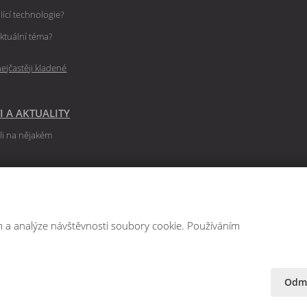
lící technologie?
ktuální téma?
ejčastěji kladené
I A AKTUALITY
ili na nějakém
 případové
by balicích
m a analýze návštěvnosti soubory cookie. Používáním
gových článků a
Odmí