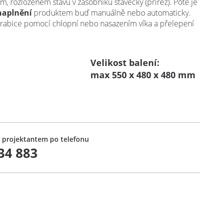
m, rozloženém stavu v zásobníku stavěčky (přířez). Poté je
naplnění
produktem buď manuálně nebo automaticky.
rabice pomocí chlopní nebo nasazením víka a přelepení
Velikost balení:
max 550 x 480 x 480 mm
 projektantem po telefonu
34 883