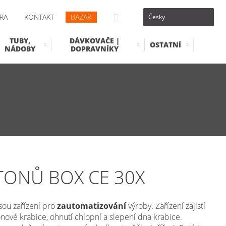
RA
KONTAKT
BAZAR
TUBY,
DÁVKOVAČE |
OSTATNÍ
NÁDOBY
DOPRAVNÍKY
TONŮ BOX CE 30X
sou zařízení pro
zautomatizování
výroby. Zařízení zajistí
onové krabice, ohnutí chlopní a slepení dna krabice.