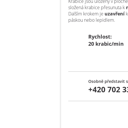
Krabice jsou uloženy v ploché
složená krabice přesunuta k
Dalším krokem je
uzavření
k
páskou nebo lepidlem.
Rychlost:
20 krabic/min
Osobně představit s
+420 702 3