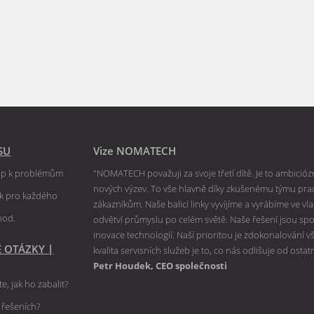
SU
Vize NOMATECH
tup k problémům
"NOMATECH považuji za svoje třetí dítě. Je to ambiciózní
nových výzev. To vše hlavně díky zkušenému týmu praco
ik pro každého
zákazníkům. Naše balicí linky vyvíjíme a vyrábíme ve v
hod.
odvětví průmyslu po celém světě. Naše řešení jsou spole
inovace technologií. Naší prioritou je zdokonalování 
É OTÁZKY
|
kvalita servisních služeb je to, co nás odlišuje od ostat
Petr Houdek, CEO společnosti
e, jak ho zabalit?
h řešeních?