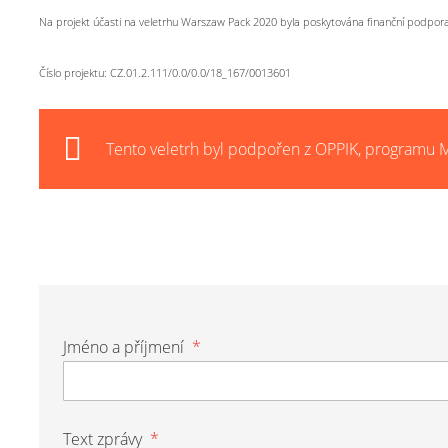
Na projekt účasti na veletrhu Warszaw Pack 2020 byla poskytována finanční podpor
Číslo projektu: CZ.01.2.111/0.0/0.0/18_167/0013601
Tento veletrh byl podpořen z OPPIK, programu M
Jméno a příjmení
*
Text zprávy
*