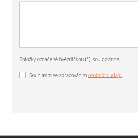
Položky označené hvězdičkou (*) jsou povinné.
Souhlasím se zpracováním
osobních údajů
.
Formulář
se
nepodařilo
odeslat.