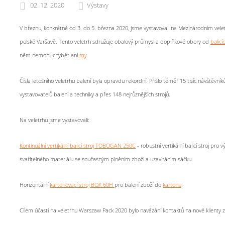
02. 12. 2020
Výstavy
V březnu, konkrétně od 3. do 5. března 2020, jsme vystavovali na Mezinárodním velet
polské Varšavě. Tento veletrh sdružuje obalový průmysl a doplňkové obory od
balicí
něm nemohli chybět ani
my
.
Čísla letošního veletrhu balení byla opravdu rekordní. Přišlo téměř 15 tisíc návštěvník
vystavovatelů balení a techniky a přes 148 nejrůznějších strojů.
Na veletrhu jsme vystavovali:
Kontinuální vertikální balicí stroj TOBOGAN 250C
- robustní vertikální balicí stroj pro 
svařitelného materiálu se současným plněním zboží a uzavíráním sáčku.
Horizontální
kartonovací stroj BOX 60H
pro balení zboží do
kartonu
.
Cílem účasti na veletrhu Warszaw Pack 2020 bylo navázání kontaktů na nové klienty 