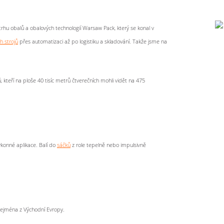
rhu obalů a obalových technologií Warsaw Pack, který se konal v
ch strojů
přes automatizaci až po logistiku a skladování. Takže jsme na
ů, kteří na ploše 40 tisíc metrů čtverečních mohli vidět na 475
výkonné aplikace. Balí do
sáčků
z role tepelně nebo impulsivně
zejména z Východní Evropy.