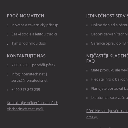
PROČ NOMATECH
JEDINEČNOST SERVI
Inovace a zákaznický přístup
Online dohled a přís
České stroje a letitou tradici
Osobní servisní techn
Tým s rodinnou duší
Garance oprav do 48 
KONTAKTUJTE NÁS
NEJČASTĚJI KLADEN
FAQ
7:00-15:30 | pondělí-pátek
Máte produkt, ale nevít
info@nomatech.net |
Hledáte info o balicíc
servis@nomatech.net
Plánujete pořizovat ba
+420 317 843 235
Je automatizace vaše a
Kontaktujte některého z našich
obchodních zástupců.
Přečtěte si odpovědi na n
otázky.