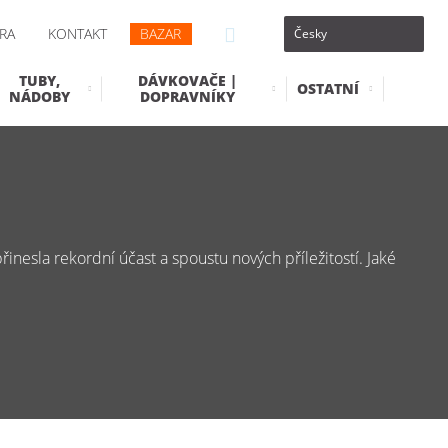
RA
KONTAKT
BAZAR
TUBY,
DÁVKOVAČE |
OSTATNÍ
NÁDOBY
DOPRAVNÍKY
řinesla rekordní účast a spoustu nových příležitostí. Jaké