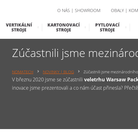
O NÁS | SHOWROOM
OBALY | KOM
VERTIKÁLNÍ
KARTONOVACÍ
PYTLOVACÍ
STROJE
STROJE
STROJE
Zúčastnili jsme mezináro
NOMATECH
NOVINKY | BLOG
Zúčastnili jsme mezinárodního
V březnu 2020 jsme se zúčastnili
veletrhu Warsaw Pac
inovace jsme prezentovali a co nám účast přinesla? Přečtět