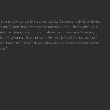
 a energicky se rozvíjející společnost, která se nebojí velkých projektů a
vníků, široké nabídce vlastních zařízení a individuálnímu přístupu k
lastních rozšířených výrobních prostorách a dodáváme je do většiny
hlivá, výkonná a flexibilní. Samozřejmostí je česká kvalita a neustálé
všech našich typů strojů tak, aby odpovídaly aktuálním trendům. Vysoká
ních."