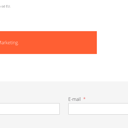
a od EU.
arketing.
E-mail
*