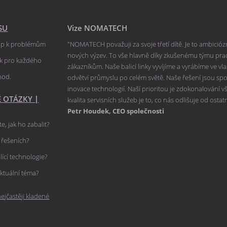
SU
Vize NOMATECH
tup k problémům
"NOMATECH považuji za svoje třetí dítě. Je to ambiciózní
nových výzev. To vše hlavně díky zkušenému týmu praco
ik pro každého
zákazníkům. Naše balicí linky vyvíjíme a vyrábíme ve v
hod.
odvětví průmyslu po celém světě. Naše řešení jsou spole
inovace technologií. Naší prioritou je zdokonalování 
É OTÁZKY
|
kvalita servisních služeb je to, co nás odlišuje od ostat
Petr Houdek, CEO společnosti
e, jak ho zabalit?
h řešeních?
lící technologie?
ktuální téma?
ejčastěji kladené