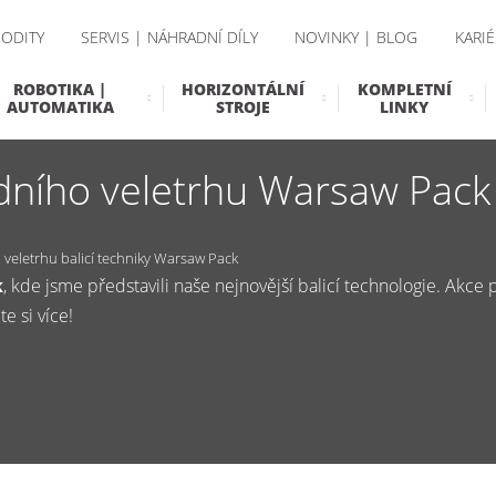
ODITY
SERVIS | NÁHRADNÍ DÍLY
NOVINKY | BLOG
KARIÉ
ROBOTIKA |
HORIZONTÁLNÍ
KOMPLETNÍ
AUTOMATIKA
STROJE
LINKY
dního veletrhu Warsaw Pack
 veletrhu balicí techniky Warsaw Pack
k
, kde jsme představili naše nejnovější balicí technologie. Akce p
e si více!