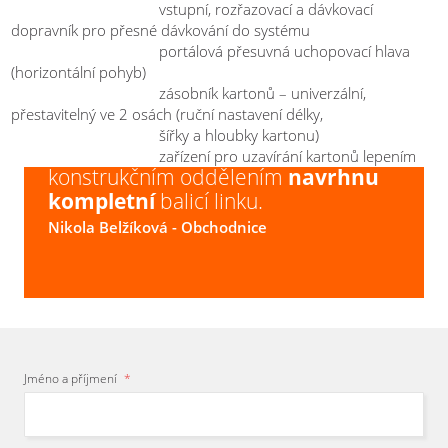
vstupní, rozřazovací a dávkovací
dopravník pro přesné dávkování do systému
portálová přesuvná uchopovací hlava
(horizontální pohyb)
zásobník kartonů – univerzální,
Doporučím
nejvhodnější balicí stroj
přestavitelný ve 2 osách (ruční nastavení délky,
Nomatech dle
konkrétních
šířky a hloubky kartonu)
požadavků a společně s
zařízení pro uzavírání kartonů lepením
konstrukčním oddělením
navrhnu
kompletní
balicí linku.
Nikola Belžíková
- Obchodnice
Jméno a příjmení
*