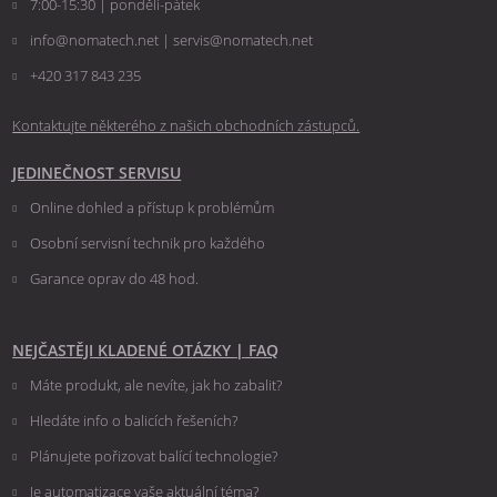
7:00-15:30 | pondělí-pátek
info@nomatech.net | servis@nomatech.net
+420 317 843 235
Kontaktujte některého z našich obchodních zástupců.
JEDINEČNOST SERVISU
Online dohled a přístup k problémům
Osobní servisní technik pro každého
Garance oprav do 48 hod.
NEJČASTĚJI KLADENÉ OTÁZKY
|
FAQ
Máte produkt, ale nevíte, jak ho zabalit?
Hledáte info o balicích řešeních?
Plánujete pořizovat balící technologie?
Je automatizace vaše aktuální téma?