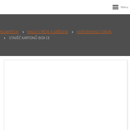
NOMATECH
BALICÍ STROJE A ZAŘÍZENÍ
KARTONOVACÍ STROJE
STAVĚČ KARTONŮ BOX CE