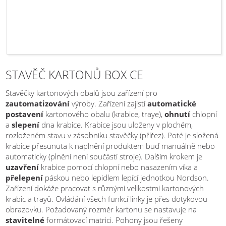
STAVĚČ KARTONŮ BOX CE
Stavěčky kartonových obalů jsou zařízení pro
zautomatizování
výroby. Zařízení zajistí
automatické
postavení
kartonového obalu (krabice, traye),
ohnutí
chlopní
a
slepení
dna krabice. Krabice jsou uloženy v plochém,
rozloženém stavu v zásobníku stavěčky (přířez). Poté je složená
krabice přesunuta k naplnění produktem buď manuálně nebo
automaticky (plnění není součástí stroje). Dalším krokem je
uzavření
krabice pomocí chlopní nebo nasazením víka a
přelepení
páskou nebo lepidlem lepící jednotkou Nordson.
Zařízení dokáže pracovat s různými velikostmi kartonových
krabic a trayů. Ovládání všech funkcí linky je přes dotykovou
obrazovku. Požadovaný rozměr kartonu se nastavuje na
stavitelné
formátovací matrici. Pohony jsou řešeny