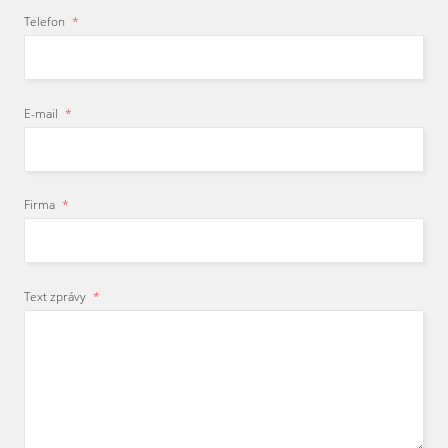
Telefon
*
E-mail
*
Firma
*
Text zprávy
*