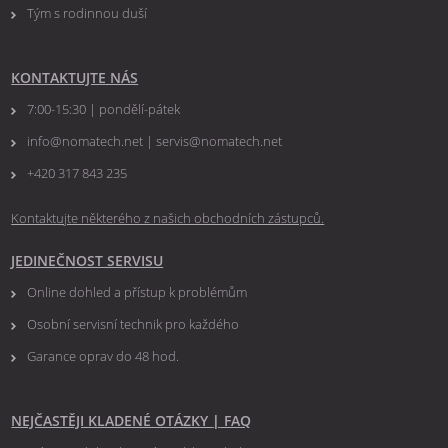
Tým s rodinnou duší
KONTAKTUJTE NÁS
7:00-15:30 | pondělí-pátek
info@nomatech.net | servis@nomatech.net
+420 317 843 235
Kontaktujte některého z našich obchodních zástupců.
JEDINEČNOST SERVISU
Online dohled a přístup k problémům
Osobní servisní technik pro každého
Garance oprav do 48 hod.
NEJČASTĚJI KLADENÉ OTÁZKY
|
FAQ