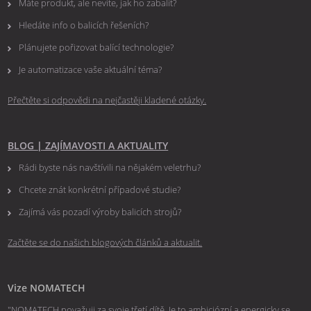
Máte produkt, ale nevíte, jak ho zabalit?
Hledáte info o balicích řešeních?
Plánujete pořizovat balící technologie?
Je automatizace vaše aktuální téma?
Přečtěte si odpovědi na nejčastěji kladené otázky.
BLOG
|
ZAJÍMAVOSTI A AKTUALITY
Rádi byste nás navštívili na nějakém veletrhu?
Chcete znát konkrétní případové studie?
Zajímá vás pozadí výroby balicích strojů?
Začtěte se do našich blogových článků a aktualit.
Vize NOMATECH
"NOMATECH považuji za svoje třetí dítě. Je to ambiciózní a energicky se