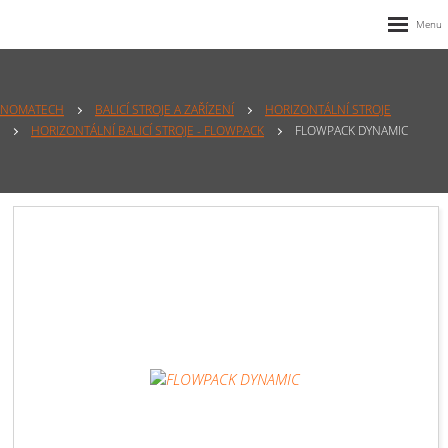
NOMATECH
BALICÍ STROJE A ZAŘÍZENÍ
HORIZONTÁLNÍ STROJE
HORIZONTÁLNÍ BALICÍ STROJE - FLOWPACK
FLOWPACK DYNAMIC