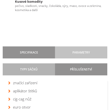
Kusové komodity
pečivo, sladkosti, snacky, čokoláda, sýry, maso, ovoce a zelenina,
kosmetika a další
SPECIFIKACE
PARAMETRY
TYPY SÁČKŮ
PŘÍSLUŠENSTVÍ
Pracovní cyklus
Max. šíře folie
značící zařízení
: 400-600 mm
: kontinuální
Flowpack
Flowpack
-
-
Řízení
Max. rychlost
aplikátor štítků
: servo
: 130 cyklů/min.
plochý
plochý
Vedení folie
Max. rozměry produktu
cig-cag nůž
: horní
: š 200 mm | v 120 mm | d
+
60–600 mm
eurootvor
Typ sáčku
euro otvor
: plochý, plochý s eurootvorem, se založenými